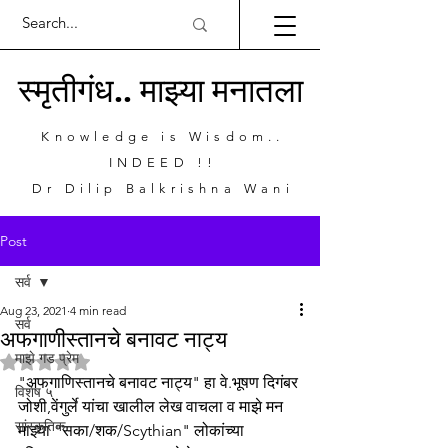
स्मृतीगंध.. माझ्या मनातला
Knowledge is Wisdom..
INDEED !!
Dr Dilip Balkrishna Wani
Post
सर्व
Aug 23, 2021
4 min read
सर्व
अफगाणीस्तानचे बनावट नाट्य
माझे गड प्रेम
Rated NaN out of 5 stars.
"अफगाणिस्तानचे बनावट नाट्य" हा वे.भूषण दिगंबर 
विशेष ५
जोशी,वेंगुर्ले यांचा खालील लेख वाचला व माझे मन 
सांस्कृतिक
माझ्या "सका/शक/Scythian" लोकांच्या 