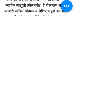
"लापीस लाझुली (नीलमणी)" हे मौल्यवान असे 
व्यापारी खनिज),पौर्वात्य व  वैशिष्ट्य पूर्ण काळ्या 
खापराची भांडी व मुद्रा (Blank clay tablets 
reminiscent of Proto-Elamite tablets, 
and a cylinder seal) या सारख्या पाश्चिमात्य 
वस्तू म्हणजे कालखंडाचे मापन करणारी एक अचूक 
मोजपट्टीच आहे.उत्खननात सापडलेल्या अशा 
वस्तूंमुळेच आपल्या "सका/शक/Scythian" 
पूर्वजांच्या प्राचीन इतिहासावर मोठा प्रकाश 
पडलेला आहे.  
(संदर्भ - The Shelby White-Leon Levy 
Program for Archaeological 
Publications, Harvard University).
See All
Recent Posts