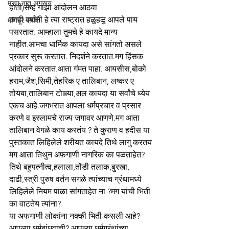
माझा नातू अगस्त्य
होती)सेव्ह गाझा आंदोलन आठवा
काही वर्षांनी हे त्या राष्ट्रात हळुहळु आपले पाय 
मणिपूर संघर्ष
पसरतात. आम्हाला तुमचे हे कायदे मान्य 
नाहीत.आमचा धार्मिक कायदा असे सांगतो असले 
प्रकार सुरू करतात. निदर्शने करतात.मग हिंसक 
आंदोलने करतात.आता गंमत पाहा. आयसीस,बोको 
हराम,जैश,सिमी,तेहरिक ए तालिबान, लष्कर ए 
तोयबा,तालिबान टोळ्या,अल कायदा या सर्वांचे ध्येय 
एकच आहे.जगभरात आपला धर्मप्रचार व प्रसार 
करणे व इस्लामचे राज्य जगावर आणणे.मग आता 
तालिबान वेगळे काय करतंय ? ते कुराण व हदीस या 
पुस्तकात लिहिलेले शरीयत कायदे तिथे लागु करतय 
मग आता तिथुन अफगाणी नागरिक का पळताहेत?
तिथे बहुपत्नीत्व,हलाला,तोंडी तलाक,बुरखा, 
दाढी,स्त्री पुरुष वर्तन सगळे त्यांच्याच ग्रंथामध्ये 
लिहिलेले नियम पाळा सांगताहेत ना ?मग यांची भिती 
का वाटतेय त्यांना?
या अफगाणी लोकांना नक्की भिती कसली आहे? 
आपल्या धर्मबांधवाची? आपल्या धर्मग्रंथांच्या 