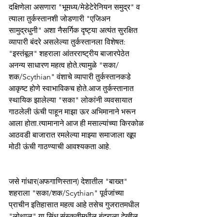
दक्षिणेला असणारा "भूमध्य/मेडेटेरेनियन समुद्र" व 
त्याला तुर्कस्तानशी जोडणारी "एजिअन 
सामुद्रधुनी" अशा नैसर्गिक दृष्ट्या अत्यंत सुरक्षित 
व्यापारी बंदरे असलेल्या तुर्कस्तानला विशेषत: 
"इस्तंबूल" शहराला आंतरराष्ट्रीय बाजारपेठेत 
अनन्य साधारण महत्व होते.त्यामुळे "सका/
शक/Scythian" वंशाचे व्यापारी तुर्कस्तानकडे 
आकृष्ट होणे स्वाभाविकच होते.आज तुर्कस्तानात 
स्थायिक झालेल्या "सका" लोकांनी व्यवसायात 
गाठलेली ऊंची पाहून माझा ऊर अभिमानाने भरून 
आला होता.त्यामानाने आज ही मसाल्यांच्या किरकोळ 
आठवडी बाजारात रमलेल्या माझ्या समाजाला खूप 
मोठी ऊंची गाठण्याची आवश्यकता आहे.
जसे गांधार(अफगाणिस्तान) देशातील "बाख्त" 
शहराला "सका/शक/Scythian" पूर्वजांच्या 
प्राचीन इतिहासात महत्व आहे तसेच गुजरातमधील 
"लोथाल" या सिंधू संस्कृतीमधील बंदराला देखील 