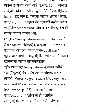
अनन्य साधारण महत्व आहे. इ.स.पू.२३०० सालात 
तांबे,हस्तिदंत,इमारती लाकूड, मोती,नीलमणी(lapis 
lazuli),उंट,सोने इ. वस्तूंचा व्यापार आपले "सका/
शक/Scythian" पूर्वज थेट युरोपशी करीत असत. 
रोम(Mesopotamia), ओमान, बहारीन इ. देशांशी 
त्यांचा व्यापार चालत असे. 
(संदर्भ:- Mesopotamian inscriptions of 
Sargon of Akkad).इ.स.पू.तिसऱ्या व चवथ्या 
शतकात  आपल्या "सका/शक/Scythian" 
पूर्वजांचा "लापीस लाझुली(नीलमणी)" या मौल्यवान 
खनिजाचा व्यापार पश्चिमेकडील 
सुमेर,अक्कड(Mesopotamia),नाईल नदीचे 
खोरे(Egypt) येथे पर्यंत जाऊन पोहोचला होता. 
(संदर्भ - Peter Roger Stuart Moorey - cf. 
Ancient Mesopotamian Materials and 
Industries, p. 86). आपल्या "सका/
शक/Scythian" पूर्वजांची ही "लापीस 
लाझुली(नीलमणी)" ची निर्यात "दोन वशिंडे" 