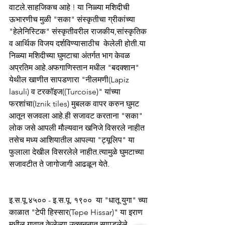
वाटले.साहजिकच आहे ! या निळ्या मशिदीची 
ऊभारणीच मुळी "सका" संस्कृतीचा ग्रीकांच्या 
"हेलेनिस्टिक" संस्कृतीवरील राजकीय,सांस्कृतिक 
व आर्थिक विजय दर्शविण्यासाठीच  केलेली होती.या 
निळ्या मशिदीच्या घुमटाचा अंतर्गत भाग केवळ 
अप्रतिम आहे.अफगाणिस्तान मधील "बदक्शान" 
येथील खाणीत सापडणारा "नीलमणी(Lapiz 
lasuli) व टरकाॅइज((Turcoise)" यांच्या 
फरशांचा(Iznik tiles) मुबलक वापर करुन घुमट 
आतून सजवला आहे.ही सजावट करताना "सका" 
लोक जसे आपली मौल्यवान खनिजे विसरले नाहीत 
तसेच मध्य आशियातील आपल्या "ट्यूलिप" या 
फुलाला देखील विसरलेले नाहीत.त्यामुळे घुमटाच्या 
सजावटीत ते जागोजागी आढळून येते.
इ.स.पू.४५०० - इ.स.पू. १९००  या "धातू युगा" च्या 
काळात "टेपी हिस्सार(Tepe Hissar)" या इराण 
मधील गावात केलेल्या उत्खननात सापडलेले 