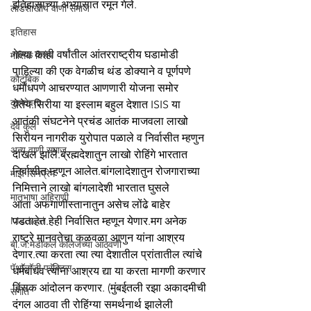
इतिहासाच्या अभ्यासात रमून गेले.
लाडशाखीय वाणी समाज
इतिहास
गेल्या काही वर्षांतील आंतरराष्ट्रीय घडामोडी 
मासिक विशेष
पाहिल्या की एक वेगळीच थंड डोक्याने व पूर्णपणे 
कौटुंबिक
धर्मांधपणे आचरण्यात आणणारी योजना समोर 
कुलदेवता
येतेय.सिरीया या इस्लाम बहुल देशात ISIS या 
आतंकी संघटनेने प्रचंड आतंक माजवला लाखो 
देव कुल
सिरीयन नागरीक युरोपात पळाले व निर्वासीत म्हणुन 
अन्य वाणी समाज
दाखल झाले.ब्रह्मदेशातुन लाखो रोहिंगे भारतात 
निर्वासीत म्हणून आलेत.बांगलादेशातुन रोजगाराच्या 
माझे सिनेप्रेम
निमित्ताने लाखो बांगलादेशी भारतात घुसले
मातृभाषा अहिराणी
आता अफगाणीस्तानातुन असेच लोंढे बाहेर 
Medical
पडताहेत.हेही निर्वासित म्हणून येणार.मग अनेक 
राष्ट्रे मानवतेचा कळवळा आणुन यांना आश्रय 
बी.जे.मेडीकल काॅलेजच्या आठवणी
देणार.त्या करता त्या त्या देशातील प्रांतातील त्यांचे 
पॅथाॅलाॅजी प्रॅक्टिस
धर्मबांधव त्यांना आश्रय द्या या करता मागणी करणार 
हिंसक आंदोलन करणार. (मुंबईतली रझा अकादमीची 
संगीत
दंगल आठवा ती रोहिंग्या समर्थनार्थ झालेली 