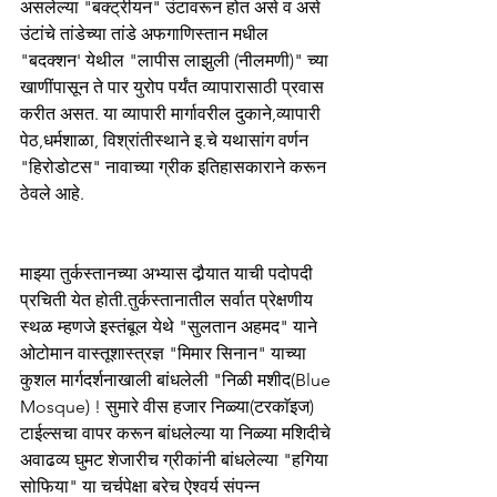
असलेल्या "बक्ट्रीयन" उंटावरून होत असे व असे 
उंटांचे तांडेच्या तांडे अफगाणिस्तान मधील 
"बदक्शन' येथील "लापीस लाझुली (नीलमणी)" च्या 
खाणींपासून ते पार युरोप पर्यंत व्यापारासाठी प्रवास 
करीत असत. या व्यापारी मार्गावरील दुकाने,व्यापारी 
पेठ,धर्मशाळा, विश्रांतीस्थाने इ.चे यथासांग वर्णन 
"हिरोडोटस" नावाच्या ग्रीक इतिहासकाराने करून 
ठेवले आहे. 
माझ्या तुर्कस्तानच्या अभ्यास दौर्‍यात याची पदोपदी 
प्रचिती येत होती.तुर्कस्तानातील सर्वात प्रेक्षणीय 
स्थळ म्हणजे इस्तंबूल येथे "सुलतान अहमद" याने 
ओटोमान वास्तूशास्त्रज्ञ "मिमार सिनान" याच्या 
कुशल मार्गदर्शनाखाली बांधलेली "निळी मशीद(Blue 
Mosque) ! सुमारे वीस हजार निळ्या(टरकाॅइज) 
टाईल्सचा वापर करून बांधलेल्या या निळ्या मशिदीचे 
अवाढव्य घुमट शेजारीच ग्रीकांनी बांधलेल्या "हगिया 
सोफिया" या चर्चपेक्षा बरेच ऐश्वर्य संपन्न 