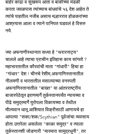
बाहेर काढा व सुखरूप आता व बाकीच्या मंडळी 
करता जवळपास त्यांच्याच बांधवांचे ५६ देश आहेत ते 
त्यांचे पाहतील.नजीब असाच मल्हारराव होळकरांच्या 
आश्रयास आला व त्याने पानिपत घडवलं हे विसरु 
नये.
ज्या अफगाणीस्थानात सध्या हे "थरारनाट्य" 
चालले आहे त्याचा प्राचीन इतिहास काय सांगतो ? 
महाभारतातील कौरवांची माता "गांधारी" हिचा हा 
"गांधार" देश ! चीनचे रेशीम,अफगाणिस्तानातील 
नीलमणी व भारतातील मसाल्याच्या वनस्पती 
अफगाणिस्तानातील "बाख्त" या आंतरराष्ट्रीय 
बाजारपेठेतून इराणमार्गे तुर्कस्तानपर्यंत न्यायच्या व 
पीढे समुद्रमार्गे युरोपला विकायच्या व तेथील 
मौल्यवान धातू आशियात विक्रीसाठी आणायचे हा 
आपल्या "सका/शक/Scythian" पूर्वजांचा व्यवसाय 
होता.उत्तरेला असलेला "काळा समुद्र" व त्याला 
तुर्कस्तानशी जोडणारी "मारमारा सामुद्रधुनी", तर 