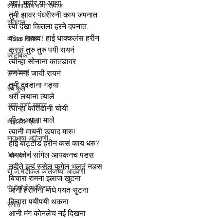
अव! भायेर या आथा
लाडशाखीय वाणी समाज
तुमी झावर पंघरीस्नी काय जपनात
इतिहास
त्या दखा कितला हरने दपनात.
वsss मायव्व! हाई धाक्कलंस हरीन
मासिक विशेष
कस्सं तुरु तुरु पयी रायनं
कौटुंबिक
त्यान्हा सोनाना कातडावर
कुलदेवता
मन मन्हं जायी रायनं
तुमी दवडाना गड्या
देव कुल
धरी लयाना त्याले
अन्य वाणी समाज
त्यान्हा कातडानी चोयी
सीsss द्याना माले
माझे सिनेप्रेम
त्यानी मायनी ऊपाद मारु!
मातृभाषा अहिराणी
हाई बाट्टोड हरीन कसं काय धरु?
Medical
बायकोनं सांगेल आयकनच पडस
नहीते इन्हं रुसेल फुगेल भलतं नडस
बी.जे.मेडीकल काॅलेजच्या आठवणी
बिचारा रामना इलाज खुटना
पॅथाॅलाॅजी प्रॅक्टिस
आनी हरीनना मांघे पयत सुटना
बिचारा पयीपयी थकना
संगीत
आनी मंग कोनलेच नई दिखना