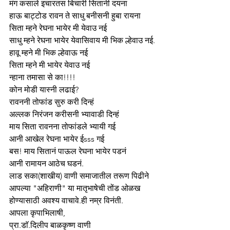
मंग कसाले इचारतस बिचारी सितानी दयना
हाऊ बाट्टोड रावन ते साधु बनीसनी हुबा रायना
सिता म्हने रेघना भायेर मी येवाउ नई
साधु म्हने रेघना भायेर येवासिवाय मी भिक ल्हेवाउ नई.
हावू म्हने मी भिक ल्हेवाऊ नई
सिता म्हने मी भायेर येवाउ नई
न्हाना तमासा से का!!!!
कोन मोडी यास्नी लढाई?
रावननी तोफांड सुरु करी दिन्हं
अल्लक निरंजन करीसनी भ्यावाडी दिन्हं
माय सिता रावनना तोफांडले भ्यायी गई
आनी आखेल रेघना भायेर ईsss गई
बस! माय सितानं पाऊल रेघना भायेर पडनं
आनी रामायन आठेच घडनं.
लाड सका(शाखीय) वाणी समाजातील तरूण पिढीने 
आपल्या "अहिराणी" या मातृभाषेची तोंड ओळख 
होण्यासाठी अवश्य वाचावे.ही नम्र विनंती.
आपला कृपाभिलाषी,
प्रा.डाॅ.दिलीप बाळकृष्ण वाणी