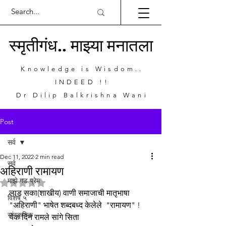
स्मृतीगंध.. माझ्या मनातला
Knowledge is Wisdom..
INDEED !!
Dr Dilip Balkrishna Wani
Post
सर्व
Dec 11, 2022
2 min read
सर्व
अहिराणी रामायण
माझे गड प्रेम
Rated NaN out of 5 stars.
लाड सका(शाखीय) वाणी समाजाची मातृभाषा 
विशेष ५
"अहिराणी" भाषेत शब्दबध्द केलेले  "रामायण" !
सांस्कृतिक
येक दिन रामले सांगे सिता