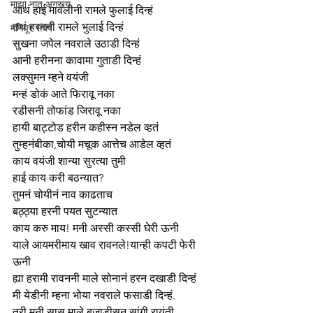
माझा नातू अगस्त्य
आथं हाई मावलीनी रामले फुलाई दिन्हं
तथं हरननी रामले भुलाई दिन्हं
मणिपूर संघर्ष
सुखना जपेल नवराले उठाडी दिन्हं
आनी हरीनना कावामा गुताडी दिन्हं
लक्सुमन म्हने वयंजी
मन्हं डोकं आते फिरावू नका
रडीसनी तोफांड जिरावू नका
हायी बाट्टोड हरीन कहीस्न नडेल व्हतं
तुम्हनंबीका,चोयी मचूक आत्तेच आडेल व्हतं
काय वयंजी शान्या सुरत्या तुमी
हाई काय करी बठन्यात?
तुमनं चोयीनं नाव काढताच
बठ्ठ्या हरनी पयत सुटन्यात
काय करु माय! मनी अस्सी कस्सी घेरी ऊनी
याले आयमरीमाय खाव रावनले!यान्ही कपटी फेरी 
ऊनी
ह्या हरामी रावननी माले सोनानं हरन दखाडी दिन्हं
मी येडीनी म्हना भोया नवराले फसाडी दिन्हं.
तरी मनी सासू माले बजाडीसन सांगी रायंती