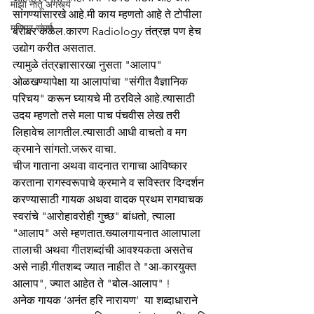
माझा नातू अगस्त्य
सांगण्यासारखे आहे.मी काय म्हणतो आहे ते टोपीला 
मणिपूर संघर्ष
बरोबर कळेल.कारण Radiology तंत्रज्ञ पण हेच 
उद्योग करीत असतात.
त्यामुळे तंत्रज्ञासारखा नुसता "आलाप" 
ओळखण्यापेक्षा या आलापांचा "संगीत वैज्ञानिक 
परिचय" करून घ्यायचे मी ठरविले आहे.त्यासाठी 
उदय म्हणतो तसे मला पाच पंचवीस लेख तरी 
लिहावेच लागतील.त्यासाठी आधी वाचतो व मग 
क्रमाने सांगतो.जरूर वाचा.
चीज गाताना अथवा वादनात रागाचा आविष्कार 
करताना रागस्वरूपाचे क्रमाने व सविस्तर दिग्दर्शन 
करण्यासाठी गायक अथवा वादक प्रथम रागवाचक 
स्वरांचे "आरोहावरोही गुच्छ" बांधतो, त्याला 
"आलाप" असे म्हणतात.ख्यालगायनात आलापाला 
तालाची अथवा गीतशब्दांची आवश्यकता असतेच 
असे नाही.गीतशब्द ज्यात नाहीत ते "आ-कारयुक्त 
आलाप", ज्यात आहेत ते "बोल-आलाप" ! 
अनेक गायक ‘अनंत हरि नारायण’  या शब्दाधाराने 