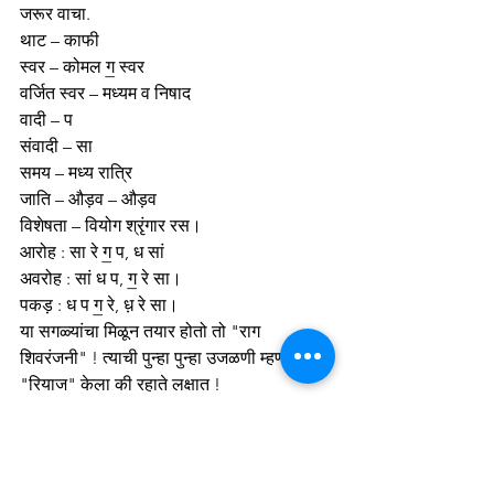
जरूर वाचा.
थाट – काफी
स्वर – कोमल ग॒ स्वर
वर्जित स्वर – मध्यम व निषाद
वादी – प
संवादी – सा
समय – मध्य रात्रि
जाति – औड़व – औड़व
विशेषता – वियोग श्रृंगार रस।
आरोह : सा रे ग॒ प, ध सां
अवरोह : सां ध प, ग॒ रे सा।
पकड़ : ध प ग॒ रे, ध़ रे सा।
या सगळ्यांचा मिळून तयार होतो तो "राग 
शिवरंजनी" ! त्याची पुन्हा पुन्हा उजळणी म्हणजे 
"रियाज" केला की रहाते लक्षात !
संगीत