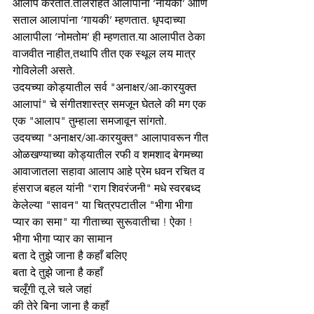
आलाप करतात.तालरहित आलापांना ‘नायकी’ आणि 
सताल आलापांना ‘गायकी’ म्हणतात. धृपदाच्या 
आलापीला ‘नोमतोम’ ही म्हणतात.या आलापीत ठेका 
वाजवीत नाहीत,तथापि तीत एक स्थूल लय मात्र 
गोविलेली असते.
उदयच्या कोड्यातील सर्व "अनाक्षर/आ-कारयुक्त 
आलापां" चे संगीतशास्त्र समजून घेतले की मग एक 
एक "आलाप" तुम्हाला समजावून सांगतो.
उदयच्या "अनाक्षर/आ-कारयुक्त" आलापावरून गीत 
ओळखण्याच्या कोड्यातील रफी व शमशाद बेगमच्या 
आवाजातला सहावा आलाप आहे प्रेम धवन रचित व 
हंसराज बहल यांनी "राग शिवरंजनी" मधे स्वरबध्द 
केलेल्या "सावन" या चित्रपटातील "भीगा भीगा 
प्यार का समा" या गीताच्या सुरूवातीचा ! ऐका !
भीगा भीगा प्यार का सामान
बता दे तुझे जाना है कहाँ बलिए
बता दे तुझे जाना है कहाँ
चलूँगी तू ले चले जहां
की तेरे बिना जाना है कहाँ