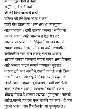
बता दे तुझे जाना है कहाँ
चलूँगी तू ले चले जहां
की तेरे बिना जाना है कहाँ
बलिया की तेरे बिना जाना है कहाँ.
काही बोध झाला या "अनाक्षर/आ-कारयुक्त" 
आलापावरून ? टोपी सारखा ज्याला "संगीताचा 
उपजत कान" आहे त्यालाच हे ऐकू येते.तर 
आपल्यासारख्यांना ते लिहिलेले समजते.मराठी 
शब्दकोशामध्ये "आलाप" याचा अर्थ गाण्यांतील, 
संगीतांतील स्वर,तान,लकेर; रागाचा आकार, 
आवाजी जमवणें;गाण्याची तयारी करणें असा दिलेला 
आहे.आलाप काढणें म्हणजे गाण्याला सुरवात 
करण्यापूर्वीं स्वर जमविणे.एखादी व्यक्ती जशी तिच्या 
"चाली" वरून ओळखू येते(उदा.कपटी शकुनची 
लंगडी चाल,अहंकारी दुर्योधनाची छाती ताणलेली 
चाल) तसेच हे आलाप आपल्या "चाली" वरून 
ओळखू येतात.हे आलाप एखाद्या "पुष्पगुच्छा" सारखे 
आहेत.यातले एक एक फूल म्हणजे एक स्वर ! ते कसे 
गुंफले आहेत "राग शिवरंजनी" या पुष्पगुच्छात ? 