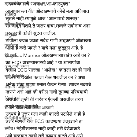
लाडशाखीय वाणी समाज
उदयचे कालचे "अनाक्षर/आ-कारयुक्त" 
आलापावरून गीत ओळखण्याचे कोडे मला अजिबात 
इतिहास
सुटले नाही.त्यामुळे आज "आलापाचे शास्त्र" 
मासिक विशेष
समजावून घेतले.ते जरूर वाचा.म्हणजे सर्वांनाच अशा 
प्रकारची कोडी सुटत जातील.
कौटुंबिक
टोपीला जवळ जवळ सर्वच गाणी अचूकपणे ओळखता 
कुलदेवता
आली.हे कसे जमले ? याचे मला कुतूहूल आहे. हे 
Cardiac Murmur ओळखण्यासारखेच आहे का ? 
देव कुल
का ECG वाचण्यासारखे आहे ? या आलापांचा 
अन्य वाणी समाज
देखील ECG सारखा "आलेख" काढला तर ही गाणी 
माझे सिनेप्रेम
डोळ्यांनी देखील पहाता येऊ शकतील का ? अशा 
अनेक शंका माझ्या मनात येऊन गेल्या. त्यावर उदयचे 
मातृभाषा अहिराणी
म्हणणे असे आहे की वरील गाणी तुमच्या परिचयाची 
Medical
असतील,तुम्ही ती वारंवार ऐकली असतील तरच 
त्याचे उत्तर देता येते.
बी.जे.मेडीकल काॅलेजच्या आठवणी
उदयचे हे उत्तर मला काही फारसे पटलेले नाही.हे 
पॅथाॅलाॅजी प्रॅक्टिस
उत्तर म्हणजे रोज ECG काढणार्‍या तंत्रज्ञाने हा 
संगीत
ECG नेहेमीसारखा नाही.काही तरी वेडेवाकडे 
आहे.ह्रदयात काही तरी गडबड वाटते आहे असे 