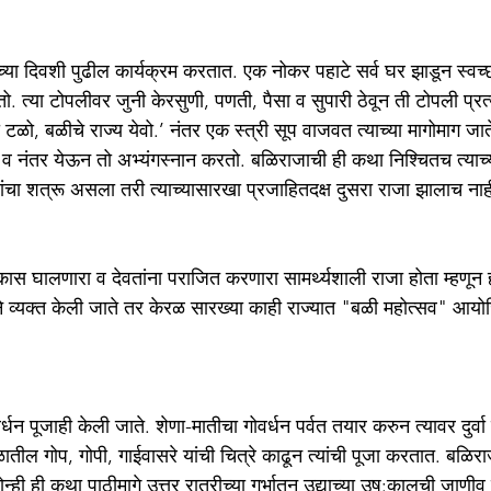
ेच्या दिवशी पुढील कार्यक्रम करतात. एक नोकर पहाटे सर्व घर झाडून स्व
 त्या टोपलीवर जुनी केरसुणी, पणती, पैसा व सुपारी ठेवून ती टोपली प्रत्
टळो, बळीचे राज्य येवो.’ नंतर एक स्त्री सूप वाजवत त्याच्या मागोमाग जाते.
व नंतर येऊन तो अभ्यंगस्नान करतो. बळिराजाची ही कथा निश्चितच त्याच्
ंचा शत्रू असला तरी त्याच्यासारखा प्रजाहितदक्ष दुसरा राजा झालाच नाह
 घालणारा व देवतांना पराजित करणारा सामर्थ्यशाली राजा होता म्हणून हज
जनाने व्यक्त केली जाते तर केरळ सारख्या काही राज्यात "बळी महोत्सव" आ
.
धन पूजाही केली जाते. शेणा-मातीचा गोवर्धन पर्वत तयार करुन त्यावर दुर्वा 
ातील गोप, गोपी, गाईवासरे यांची चित्रे काढून त्यांची पूजा करतात. बळि
्ही ही कथा पाठीमागे उत्तर रात्रीच्या गर्भातून उद्याच्या उष:कालची जाणीव