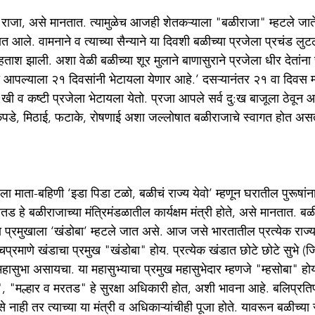
 राजा, असे मानतात. त्यामुळेच आजही शेतकऱ्याला "बळीराजा" म्हटले जाते.
 आले. वामनाने व त्याच्या सैन्याने या दिवशी बळीच्या प्रजेला प्रचंड लुटल
 हताश झाली. अशा वेळी बळीच्या शूर मुलाने बाणासुराने प्रजेला धीर देतांना 
 आपल्याला २१ दिवसांनी भेटायला येणार आहे.’ दसऱ्यानंतर २१ वा दिवस म्
खी व कष्टी प्रजेला भेटायला येतो. प्रजा आपले सर्व दु:ख बाजूला ठेवून 
 कपडे, मिठाई, फटाके, रोषणाई अशा जल्लोषात बळीराजाचे स्वागत होत अस
ला माता-बहिणी ‘इडा पिडा टळो, बळीचं राज्य येवो’ म्हणून घरातील पुरूषा
रतड हे बळीराजाच्या मंत्रिमंडळातील कार्यक्षम मंत्री होते, असे मानतात. ब
्या प्रमुखाला ‘खंडोबा’ म्हटले जात असे. आज जसे भारतातील प्रत्येक राज्या
्याचप्रमाणे खंडाचा प्रमुख "खंडोबा" होय. प्रत्येक खंडात छोटे छोटे सुभे (ज
हासुभा असायचा. या महासुभ्याचा प्रमुख महासुभेदार म्हणजे "म्हसोबा" होय.
ा", "मल्हार व मरतड" हे सुरक्षा अधिकारी होत, अशी भावना आहे. बलिप्रति
 नाही तर त्याच्या या मंत्री व अधिकाऱ्यांचीही पूजा होते. यावरून बळीच्या 