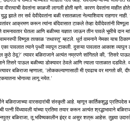
स, उदारता व समता यांच्याशी जोडली गेली आहे. सर्वसामान्यांच्या जीवनात सम
्या वीरत्वाची देवतांना काळजी लागली होती म्हणे. कारण देवतांना माहीत हो
युद्ध झाले तर सर्व देवीदेवतांना बळी रसातळाला नेल्याशिवाय राहणार नाही. सर
वतांवर आक्रमण करून त्यांना बंदिवासात टाकले तेव्हा देवीदेवतांनी विष्णूल
ष्णूने वामनावतार घेतला आणि बळीच्या यज्ञात जाऊन तीन पावले भूमीचे दान म
वामनरुपी विष्णूस तत्काळ ‘तथास्तु’ म्हटले. धुर्त वामनाने नेमका याच ठिका
 एका पावलात त्याने पृथ्वी व्यापून टाकली. दुसऱ्या पावलात आकाश व्यापू
कुठे ठेवू?’ त्यावर बळिराजाने अत्यंत नम्रपणे सांगितले की, ‘तिसरे पाऊल
नाने तिसरे पाऊल बळीच्या डोक्यावर ठेवले आणि त्याला पाताळात दडविले.
 त्यावर बळिराजा म्हणाला, ‘लोककल्याणासाठी मी एवढाच वर मागतो की, दी
कयातना भोगाव्या लागू नयेत.’
ाने बळिराजाच्या वारसदारांची संस्कृती आहे. म्हणून कार्तिकशुद्ध प्रतिपदेस
ची पत्नी विंध्यावली यांच्या प्रतिमा तयार करून अत्यंत श्रद्धाभावाने बळिर
ेचनपुत्र बळिराजा, तू भविष्यकालीन इंद्र व असुर शत्रू आहेस. तुझ्या उदारत