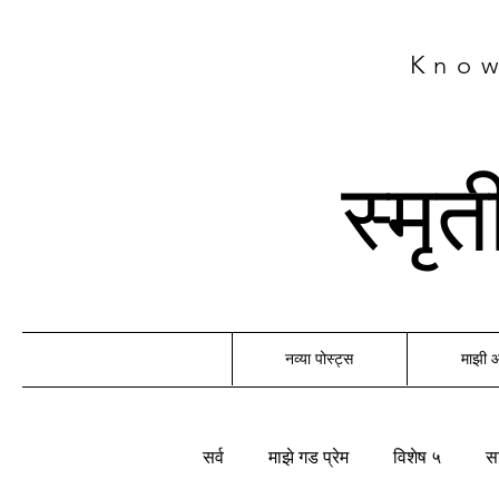
Know
स्मृ
नव्या पोस्ट्स
माझी
सर्व
माझे गड प्रेम
विशेष ५
सा