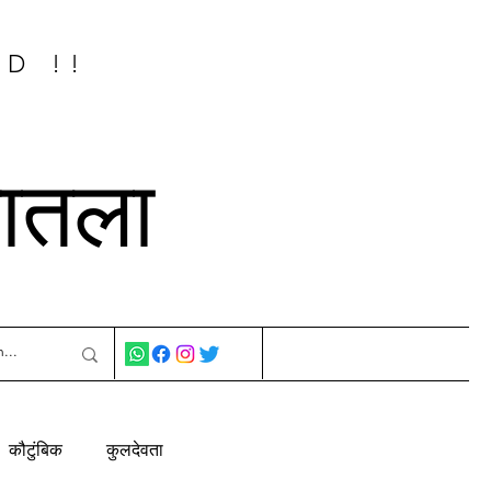
ED !!
नातला
कौटुंबिक
कुलदेवता