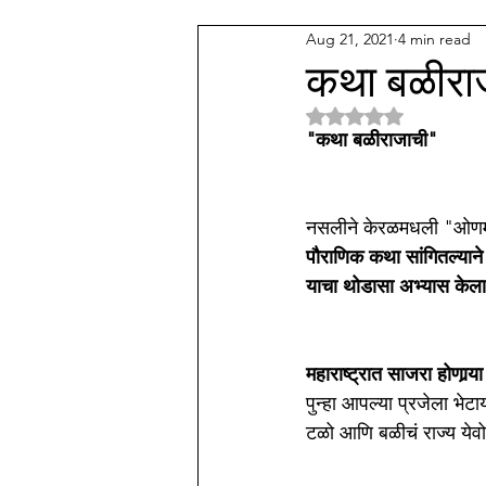
Aug 21, 2021
4 min read
देव कुल
अन्य वाणी समाज
म
कथा बळीरा
Rated NaN out of 5 
पॅथाॅलाॅजी प्रॅक्टिस
संगीत
म
"कथा बळीराजाची"
नसलीने केरळमधली "ओणम
पौराणिक कथा सांगितल्याने
याचा थोडासा अभ्यास केला
महाराष्ट्रात साजरा होणार्‍या
पुन्हा आपल्या प्रजेला भे
टळो आणि बळीचं राज्य येवो