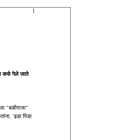
लेजच्या आठवणी
 कसे गेले जाते 
राजा "बळीराजा" 
ांना, ‘इडा पिडा 