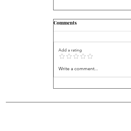
"Oppenheimer - Part २०"
Comments
"Oppenheimer - Part २०" काल
रात्री जावई सागर,कन्या किर्ती,बंधू
सुहास,वहिनी प्रतिभा व पत्नीची वहिनी
Add a rating
माधवी असा सहकुटुंब सहपरिवार
घरबसल्या...
Write a comment...