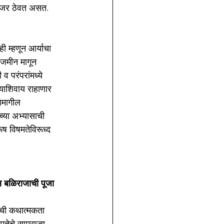
 नजर ठेवत असत.
ी म्हणून आर्याचा 
 जमीन मागून 
 परंपरांमध्ये 
याशिवाय राहाणार 
यामागील 
च्या अभ्यासाची 
ूष विषमतेविरूध्द 
ेस बळिराजाची पूजा 
ेची कथात्मकता 