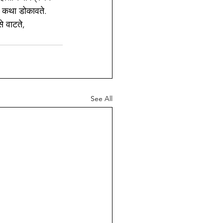
ा कथा डोकावते. 
े वाटते,
See All