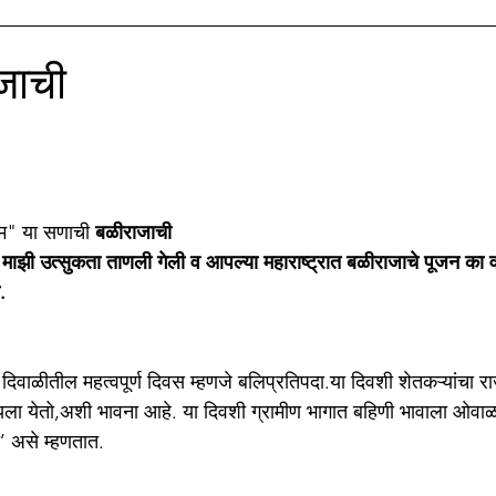
ाझे सिनेप्रेम
मातृभाषा अहिराणी
Medical
बी.जे.मेडीकल काॅ
जाची
stars.
ाझा नातू अगस्त्य
मणिपूर संघर्ष
" या सणाची 
बळीराजाची 
 माझी उत्सुकता ताणली गेली व आपल्या महाराष्ट्रात बळीराजाचे पूजन का व
.
 
दिवाळीतील महत्वपूर्ण दिवस म्हणजे बलिप्रतिपदा.या दिवशी शेतकऱ्यांचा 
टायला येतो,अशी भावना आहे. या दिवशी ग्रामीण भागात बहिणी भावाला ओवाळत
’ असे म्हणतात. 