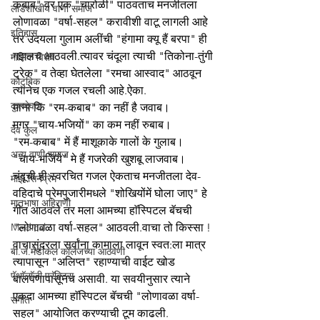
कबाब" वर एक "चारोळी" पाठवताच मनजीतला 
लाडशाखीय वाणी समाज
लोणावळा "वर्षा-सहल" करावीशी वाटू लागली आहे 
इतिहास
तर उदयला गुलाम अलींची "हंगामा क्यू हैं बरपा" ही 
गझलच आठवली.त्यावर चंदूला त्याची "तिकोना-तुंगी 
मासिक विशेष
ट्रेक" व तेव्हा घेतलेला "रमचा आस्वाद" आठवून 
कौटुंबिक
त्यानेच एक गजल रचली आहे.ऐका.
कुलदेवता
माना कि "रम-कबाब" का नहीं है जवाब। 
मगर "चाय-भजियों" का कम नहीं रुबाब।  
देव कुल
"रम-कबाब" में हैं माशूकाके गालों के गुलाब। 
अन्य वाणी समाज
"चाय-भजिये" मे हैं गजरेकी खुशबू लाजवाब।
चंदूची ही स्वरचित गजल ऐकताच मनजीतला देव-
माझे सिनेप्रेम
वहिदाचे प्रेमपुजारीमधले "शोखियोंमें घोला जाए" हे 
मातृभाषा अहिराणी
गीत आठवले तर मला आमच्या हाॅस्पिटल बॅचची 
Medical
"लोणावळा वर्षा-सहल" आठवली.वाचा तो किस्सा !
वाचासुंदरला सर्वांना कामाला लावून स्वत:ला मात्र 
बी.जे.मेडीकल काॅलेजच्या आठवणी
त्यापासून "अलिप्त" रहाण्याची वाईट खोड 
पॅथाॅलाॅजी प्रॅक्टिस
बालपणापासूनच असावी. या सवयीनुसार त्याने 
एकदा आमच्या हाॅस्पिटल बॅचची "लोणावळा वर्षा-
संगीत
सहल" आयोजित करण्याची टूम काढली. 