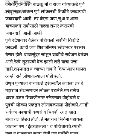
माझा नातू अगस्त्य
वसतीगृहनिवासी बाळकू,मी व राजा यांच्याकडे पुणे 
स्टेशनवर जाऊन पुणे-लोकलची तिकीटे काढायची 
मणिपूर संघर्ष
जबाबदारी आली. तर वंदना,जया,सुधा व आशा 
यांच्याकडे सर्वांसाठी नाश्ता तयार करायची 
जबाबदारी आली.आम्ही 
पुणे स्टेशनवर वेळेवर पोहोचलो.सर्वांची तिकीटे 
काढली. काही जण शिवाजीनगर स्टेशनवर परस्पर 
येणार होते. वाचासुंदर सोडून बाकीचे सर्वजण वेळेवर 
आले.रेल्वे सुटायची वेळ झाली तरी याचा पत्ता 
नाही.तडफडत व त्याच्या नावाने शिव्या-शाप घालत 
आम्ही सर्व लोणावळ्याला पोहोचलो. 
तेथून पुण्याला वाचाकडे ट्रंककाॅल लावला तर हे 
महाराज अंथरूणावर लोळत पडलेले.मग तसेच 
धावत-पळत शिवाजीनगर स्टेशनवर पोहोचले व 
पुढची लोकल पकडून लोणावळ्याला पोहोचले.आम्ही 
सर्वजण मक्याची कणसे व चिक्की खात खात 
बाजारात हिंडत होतो. हे महाराज सिनेमा पहायला 
जाताना पण "इंटरव्हलला" च पोहोचायचे.त्याची 
मला व बाळकूला सवय होती.पण मुलींनी मात्र 