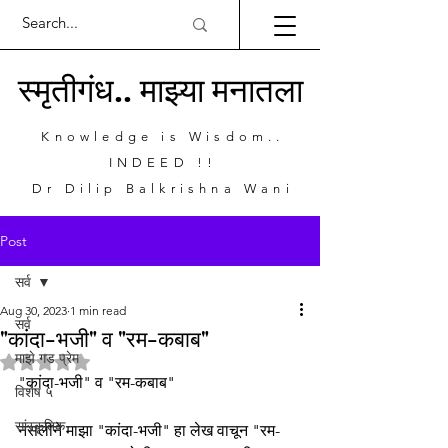
स्मृतीगंध.. माझ्या मनातला
Knowledge is Wisdom..
INDEED !!
Dr Dilip Balkrishna Wani
Post
सर्व
Aug 30, 2023
1 min read
सर्व
"कांदा-भजी" व "रम-कबाब"
माझे गड प्रेम
Rated NaN out of 5 stars.
"कांदा-भजी" व "रम-कबाब"
विशेष ५
सांस्कृतिक
नसलीने माझा "कांदा-भजी" हा लेख वाचून "रम-