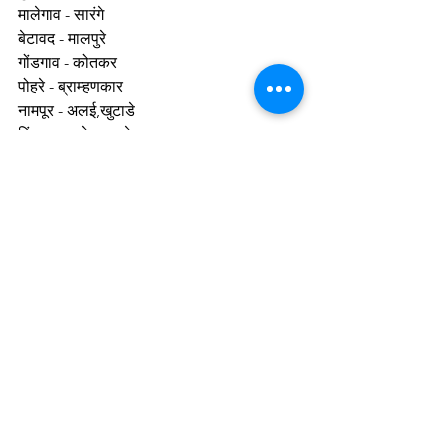
मालेगाव - सारंगे 
बेटावद - मालपुरे
गोंडगाव - कोतकर
पोहरे - ब्राम्हणकार
नामपूर - अलई,खुटाडे
पिंपळगाव हरेश्वर - देव
वणी,अंबोडे - बागडे
चावलखेडे,ता.धरणगाव - शिरोडे धरणगाव - मालपुरे, 
कोतकर,  बागड, केले, पाटे, मुसळे,  पितृभक्त, 
मेतकर चिंचोले
साकरे,ता.धरणगाव - अमृतकर,मराठे
पातोंडा - अमृतकार
बहाळ - ढोमणे
उभांड,नांद्रे - बोरसे
बेजे,कळवण - खैरनार
देश,शिरवाडे  - कोठावदे , शिरवाडकर
सायगांव(बगळी) - सोनजे ,शिरोडे, पिंगळे,मेखे
वडगाव,नेरी,पाचोरा - सोनगिरे
चिंचगवाण - अमृतकार, शिरोडे, पाटकर, दशपुते 