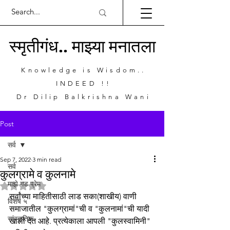
स्मृतीगंध.. माझ्या मनातला
Knowledge is Wisdom..
INDEED !!
Dr Dilip Balkrishna Wani
Post
सर्व
Sep 7, 2022
3 min read
सर्व
कुलग्रामे व कुलनामे
माझे गड प्रेम
Rated NaN out of 5 stars.
सर्वांच्या माहितीसाठी लाड सका(शाखीय) वाणी 
विशेष ५
समाजातील "कुलग्रामां"ची व "कुलनामां"ची यादी 
सांस्कृतिक
खाली देत आहे. प्रत्येकाला आपली "कुलस्वामिनी" 