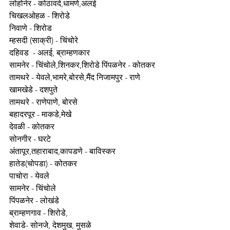
लोहोनेर - कोठावदे,धामणे,अलई
चिखलओहळ - शिरोडे
निवाणे - शिरोड
म्हसदी (साक्री) - चिंचोरे
दहिवड  - अलई, ब्राम्हणकार
सामनेर - चिंचोले,शिनकर,शिरोडे पिंपळनेर - कोतकर
तामथरे - येवले,भामरे,बोरसे,मैंद निजामपुर - राणे
खामखेडे - दशपुते
तामथरे - राणेपाणे, बोरसे
बहादरपूर - माकडे,मेखे
देवळी - कोतकर
सोनगीर - घरटे
अंतापूर,तहाराबाद,कापडणे - बाविस्कर
हातेड(चोपडा) - कोतकर
पाचोरा - येवले
सामनेर - चिंचोले
पिंपळनेर - लोखंडे
ब्राम्हणगाव - शिरोडे,
शेवाडे- सोनजे, देशमुख, मुसळे 