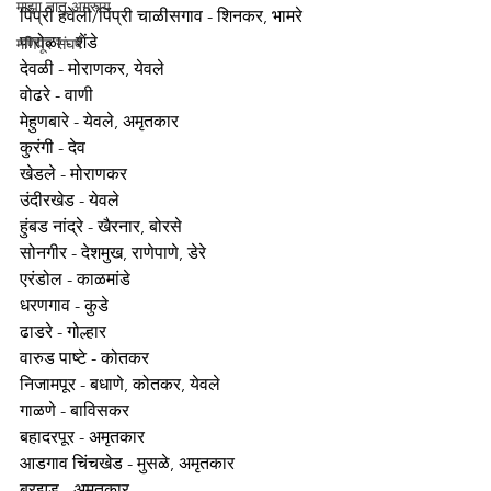
माझा नातू अगस्त्य
पिंप्री हवेली/पिंप्री चाळीसगाव - शिनकर, भामरे 
पारोळा - शेंडे 
मणिपूर संघर्ष
देवळी - मोराणकर, येवले 
वोढरे - वाणी 
मेहुणबारे - येवले, अमृतकार 
कुरंगी - देव 
खेडले - मोराणकर 
उंदीरखेड - येवले 
हुंबड नांद्रे - खैरनार, बोरसे 
सोनगीर - देशमुख, राणेपाणे, डेरे 
एरंडोल - काळमांडे 
धरणगाव - कुडे 
ढाडरे - गोल्हार 
वारुड पाष्टे - कोतकर 
निजामपूर - बधाणे, कोतकर, येवले 
गाळणे - बाविसकर
बहादरपूर - अमृतकार 
आडगाव चिंचखेड - मुसळे, अमृतकार 
बुरझड - अमृतकार 