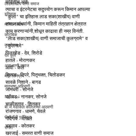
माहितीच आहे.
लाडशाखीय वाणी समाज
त्याचा व इंटरनेटचा सदुपयोग करून किमान आपल्या 
इतिहास
"कुला" चा इतिहास लाड सका(शाखीय) वाणी 
समाज बांधवांनी, किमान माहिती तंत्रज्ञान क्षेत्रात 
मासिक विशेष
काम करणाऱ्यांनी,शोधून काढावा ही नम्र विनंती.
कौटुंबिक
"लाड सका(शाखीय) वाणी समाजाची कुलग्रामे" व 
कुलदेवता
"कुलनामे"
पिलखोड - देव, शिरोडे 
देव कुल
हातले - मोराणकर 
अन्य वाणी समाज
आर्वी - केले 
शिरूड - टिपरे, पितृभक्त, चितोडकर 
माझे सिनेप्रेम
सावळे निशाने - बागड 
मातृभाषा अहिराणी
जामधरी - सोनजे 
Medical
दहीवड - नानकर, सोनजे 
चाळीसगाव - शिनकर 
बी.जे.मेडीकल काॅलेजच्या आठवणी
रांजणगाव - धामणे, येवले 
पॅथाॅलाॅजी प्रॅक्टिस
गोंदेगाव - पाखले 
भडगाव - कोतकर 
संगीत
खरजाई - समस्त वाणी समाज 