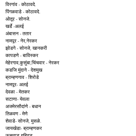
विरगांव - कोठावदे. 
पिंगळवाडे - कोठावदे.
ओतूर - सोनजे.
खर्डे -अलई 
अंबासन - ततार 
नामपूर - नेर,नेरकर
झोडगे - सोनजे, खानकरी
कापडणे - बाविस्कर 
मेहेरगाव,कुसुंबा,चिंचवार - नेरकर
कडजि मुंदाने - देशमुख
ब्राम्हणगाव - शिरोडे
नामपूर- अलई
देवळा - मेतकर
सटाणा- येवला
अजमेरसौदांणे - बधान
तिळवण - मेणे
शेवाडे- सोनजे, मुसळे.
जायखेडा- ब्राम्हणकर
ऊसवाड-गहिवड