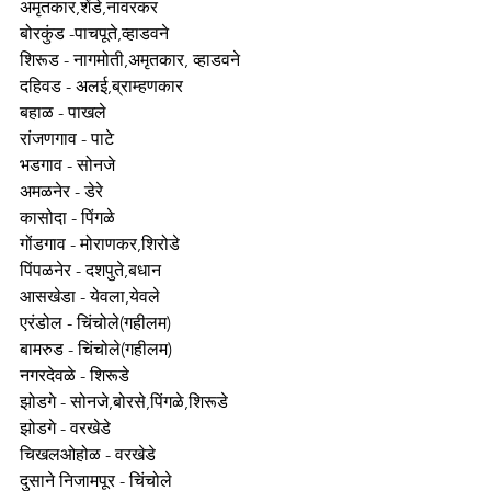
अमृतकार,शेंडे,नावरकर
बोरकुंड -पाचपूते,व्हाडवने
शिरूड - नागमोती,अमृतकार, व्हाडवने
दहिवड - अलई,ब्राम्हणकार
बहाळ - पाखले 
रांजणगाव - पाटे
भडगाव - सोनजे
अमळनेर - डेरे
कासोदा - पिंगळे
गोंडगाव - मोराणकर,शिरोडे
पिंपळनेर - दशपुते,बधान
आसखेडा - येवला,येवले
एरंडोल - चिंचोले(गहीलम)
बामरुड - चिंचोले(गहीलम) 
नगरदेवळे - शिरूडे 
झोडगे - सोनजे,बोरसे,पिंगळे,शिरूडे
झोडगे - वरखेडे
चिखलओहोळ - वरखेडे
दुसाने निजामपूर - चिंचोले 