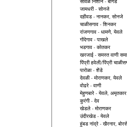
सावळे निशाने - बागड 
जामधरी - सोनजे 
दहीवड - नानकर, सोनजे 
चाळीसगाव - शिनकर 
रांजणगाव - धामणे, येवले 
गोंदेगाव - पाखले 
भडगाव - कोतकर 
खरजाई - समस्त वाणी सम
पिंप्री हवेली/पिंप्री चाळी
पारोळा - शेंडे 
देवळी - मोराणकर, येवले 
वोढरे - वाणी 
मेहुणबारे - येवले, अमृतकार
कुरंगी - देव 
खेडले - मोराणकर 
उंदीरखेड - येवले 
हुंबड नांद्रे - खैरनार, बोरस