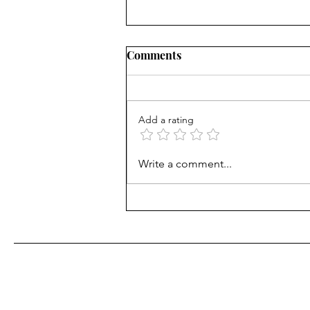
वाणी समाजामधील "सामाजिक उत्क्रांती
Comments
व परिवर्तन"
महाराष्ट्रातील "सका/शक/Scythian"
वंशाच्या "लाड सका(लाड शाखीय) वाणी"
Add a rating
समाजामधील "सामाजिक उत्क्रांती व
परिवर्तन" इ.स.१९३० च्या सुमारास...
Write a comment...