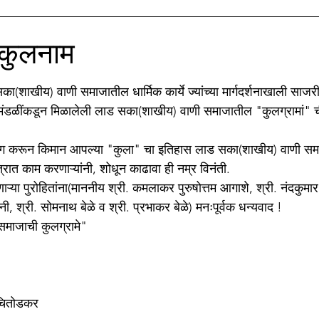
ाझे सिनेप्रेम
मातृभाषा अहिराणी
Medical
बी.जे.मेडीकल काॅ
 कुलनाम
stars.
ाझा नातू अगस्त्य
मणिपूर संघर्ष
सका(शाखीय) वाणी समाजातील धार्मिक कार्ये ज्यांच्या मार्गदर्शनाखाली साजर
" मंडळींकडून मिळालेली लाड सका(शाखीय) वाणी समाजातील "कुलग्रामां" च
योग करून किमान आपल्या "कुला" चा इतिहास लाड सका(शाखीय) वाणी समाज
षेत्रात काम करणाऱ्यांनी, शोधून काढावा ही नम्र विनंती.
ेणाऱ्या पुरोहितांना(माननीय श्री. कमलाकर पुरुषोत्तम आगाशे, श्री. नंदकुमा
ी, श्री. सोमनाथ बेळे व श्री. प्रभाकर बेळे) मनःपूर्वक धन्यवाद ! 
माजाची कुलग्रामे"
 चितोडकर 