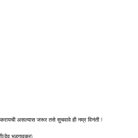
ा करायची असल्यास जरूर तसे सुचवावे ही नम्र विनंती !
ाणी(देव,भडगावकर)