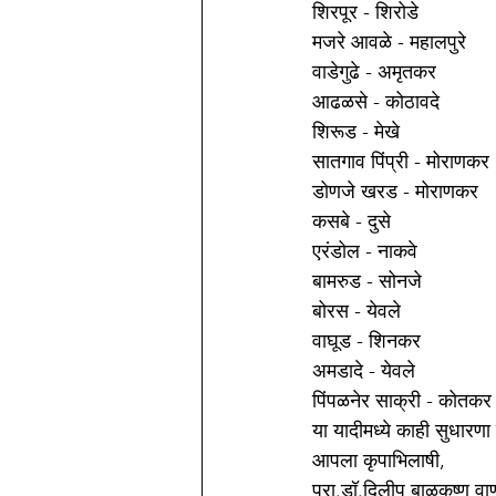
शिरपूर - शिरोडे 
मजरे आवळे - महालपुरे 
वाडेगुढे - अमृतकर 
आढळसे - कोठावदे 
शिरूड - मेखे 
सातगाव पिंप्री - मोराणकर 
डोणजे खरड - मोराणकर 
कसबे - दुसे 
एरंडोल - नाकवे 
बामरुड - सोनजे 
बोरस - येवले 
वाघूड - शिनकर 
अमडादे - येवले 
पिंपळनेर साक्री - कोतकर
या यादीमध्ये काही सुधारण
आपला कृपाभिलाषी,
प्रा.डॉ.दिलीप बाळकृष्ण व