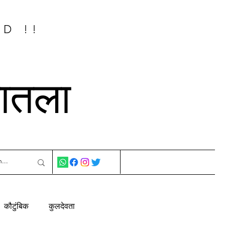
ED !!
नातला
कौटुंबिक
कुलदेवता