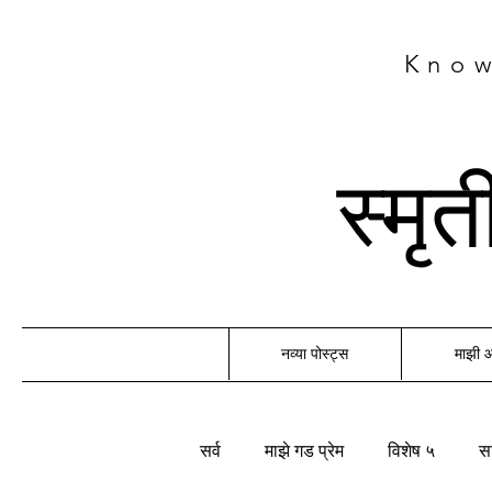
Know
स्मृ
नव्या पोस्ट्स
माझी
सर्व
माझे गड प्रेम
विशेष ५
सा