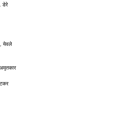
 डेरे 
 येवले 
 अमृतकार 
ाटकर 