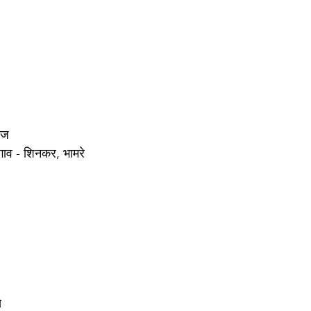
ाज 
सगाव - शिनकर, भामरे 
 
े 