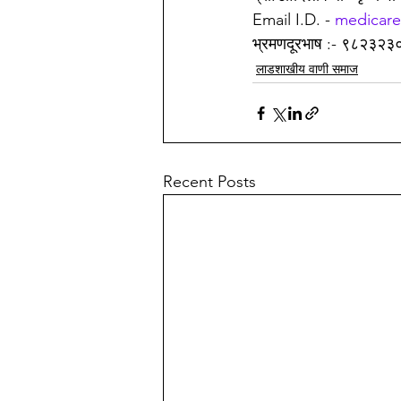
Email I.D. - 
medicare
भ्रमणदूरभाष :- ९८२३२
लाडशाखीय वाणी समाज
Recent Posts