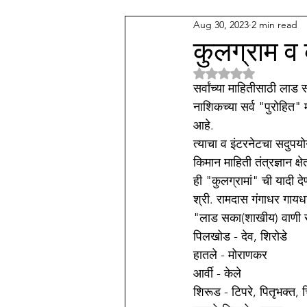
Aug 30, 2023
2 min read
देव कुल
अन्य वाणी समाज
म
कुलग्राम व
Rated NaN out of 5 
पॅथाॅलाॅजी प्रॅक्टिस
संगीत
म
सर्वांच्या माहितीसाठी लाड 
नाशिकच्या सर्व "पुरोहित
आहे. 
त्याचा व इंटरनेटचा सदुप
किमान माहिती तंत्रज्ञान क्
ही "कुलग्रामां" ची यादी द
श्री. रामदास गंगाधर गायधन
"लाड सका(शाखीय) वाणी स
पिलखोड - देव, शिरोडे 
हातले - मोराणकर 
आर्वी - केले 
शिरूड - टिपरे, पितृभक्त,