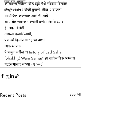
माझा नातू अगस्त्य
कार्यालय,नकाना रोड,धुळे येथे रविवार दिनांक 
२५/९/२०१६ रोजी दुपारी  ठीक २ वाजता 
मणिपूर संघर्ष
आयोजित करण्यात आलेली आहे.
या सभेत समस्त भक्तांनी वरील निर्णय घ्यावा.
ही नम्र विनंती !
आपला कृपाभिलाषी,
प्रा.डाॅ.दिलीप बाळकृष्ण वाणी
व्यवस्थापक
फेसबुक वरील "History of Lad Saka 
(Shakhiy) Wani Samaj" हा सार्वजनिक अभ्यास 
गट(सभासद संख्या - ७००८)
See All
Recent Posts