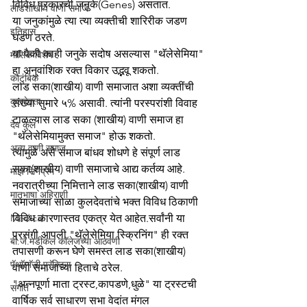
विविध प्रकारची जनुके(Genes) असतात.
लाडशाखीय वाणी समाज
या जनुकांमुळे त्या त्या व्यक्तीची शारिरीक जडण 
इतिहास
घडण ठरते.
या पैकी काही जनुके सदोष असल्यास "थॅलेसेमिया" 
मासिक विशेष
हा अनुवांशिक रक्त विकार उद्भवू शकतो. 
कौटुंबिक
लाड सका(शाखीय) वाणी समाजात अशा व्यक्तींची 
कुलदेवता
संख्या सुमारे ५% असावी. त्यांनी परस्परांशी विवाह 
टाळल्यास लाड सका (शाखीय) वाणी समाज हा 
देव कुल
"थॅलेसेमियामुक्त समाज" होऊ शकतो.
अन्य वाणी समाज
त्यामुळे असे समाज बांधव शोधणे हे संपूर्ण लाड 
सका(शाखीय) वाणी समाजाचे आद्य कर्तव्य आहे.
माझे सिनेप्रेम
नवरात्रीच्या निमित्ताने लाड सका(शाखीय) वाणी 
मातृभाषा अहिराणी
समाजाच्या सोळा कुलदेवतांचे भक्त विविध ठिकाणी 
Medical
विविध कारणास्तव एकत्र येत आहेत.सर्वांनी या 
प्रसंगी आपली "थॅलेसेमिया स्क्रिनिंग" ही रक्त 
बी.जे.मेडीकल काॅलेजच्या आठवणी
तपासणी करून घेणे समस्त लाड सका(शाखीय) 
पॅथाॅलाॅजी प्रॅक्टिस
वाणी समाजाच्या हिताचे ठरेल.
"अन्नपूर्णा माता ट्रस्ट,कापडणे,धुळे" या ट्रस्टची 
संगीत
वार्षिक सर्व साधारण सभा वेदांत मंगल 