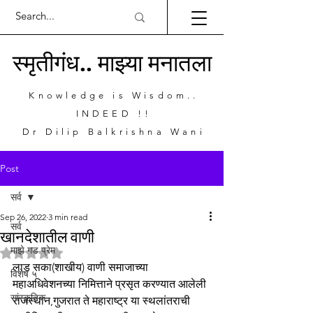
स्मृतीगंध.. माझ्या मनातला
Knowledge is Wisdom..
INDEED !!
Dr Dilip Balkrishna Wani
Post
सर्व
Sep 26, 2022
3 min read
सर्व
खानदेशातील वाणी
माझे गड प्रेम
Rated NaN out of 5 stars.
लाड सका(शाखीय) वाणी समाजाच्या 
विशेष ५
महाअधिवेशनच्या निमित्ताने प्रसृत करण्यात आलेली 
सांस्कृतिक
राजस्थान,गुजरात ते महाराष्ट्र या स्थलांतराची 