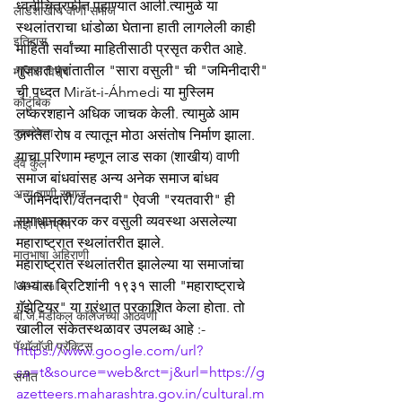
ध्वनीचित्रफीत पहाण्यात आली.त्यामुळे या 
लाडशाखीय वाणी समाज
स्थलांतराचा धांडोळा घेताना हाती लागलेली काही 
इतिहास
माहिती सर्वांच्या माहितीसाठी प्रसृत करीत आहे.
गुजरात प्रांतातील "सारा वसुली" ची "जमिनीदारी" 
मासिक विशेष
ची पध्दत Mirăt-i-Áhmedi या मुस्लिम 
कौटुंबिक
लष्करशहाने अधिक जाचक केली. त्यामुळे आम 
कुलदेवता
जनतेत रोष व त्यातून मोठा असंतोष निर्माण झाला. 
याचा परिणाम म्हणून लाड सका (शाखीय) वाणी 
देव कुल
समाज बांधवांसह अन्य अनेक समाज बांधव 
अन्य वाणी समाज
"जमिनदारी/वतनदारी" ऐवजी "रयतवारी" ही 
समाधानकारक कर वसुली व्यवस्था असलेल्या 
माझे सिनेप्रेम
महाराष्ट्रात स्थलांतरीत झाले.
मातृभाषा अहिराणी
महाराष्ट्रात स्थलांतरीत झालेल्या या समाजांचा 
Medical
अभ्यास ब्रिटिशांनी १९३१ साली "महाराष्ट्राचे 
गॅझेटियर" या ग्रंथात प्रकाशित केला होता. तो 
बी.जे.मेडीकल काॅलेजच्या आठवणी
खालील संकेतस्थळावर उपलब्ध आहे :-
पॅथाॅलाॅजी प्रॅक्टिस
https://www.google.com/url?
sa=t&source=web&rct=j&url=https://g
संगीत
azetteers.maharashtra.gov.in/cultural.m