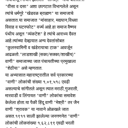
"वीसा व दसा" अशा उपगटात विभागलेले असून 
त्यांचे धर्मगुरे "खेडवळ ब्राह्मण" या समाजाचे 
असतात.या समाजात "मांसाहार, मद्यपान,विधवा 
विवाह व घटस्फोट" वर्ज्य आहे.हा समाज वैष्णव
पंथीय असून "व्यंकटेश" हे त्यांचे आराध्य दैवत 
आहे.त्यांच्या देव्हार्‍यात अन्य देवतांसोबत 
"कुलस्वामिनी व खंडेरायाचा टाक" आवर्जून 
आढळतो."लाडशाखी (सका/सक्का/शाखीय)" 
वाणी" समाजाच्या जात पंचायतीच्या प्रमुखाला 
"शेठीया" असे म्हणतात.
या अभ्यासात महाराष्ट्रातील सर्व प्रकारच्या 
"वाणी" लोकांची संख्या १,०९,५१८ एवढी 
असल्याचे सांगीतले असून त्यात मराठी,गुजराती, 
मारवाडी व लिंगायत "वाणी" लोकांचा समावेश 
केलेला होता.या पैकी हिंदू वाणी "मेश्री" तर जैन 
वाणी "श्रावक" या नावाने ओळखले जात 
असत.१९११ साली झालेल्या जनगणनेत "वाणी" 
लोकांची लोकसंख्या १,६२,८९९ एवढी भरली 