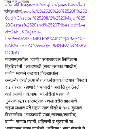
माझा नातू अगस्त्य
aharashtra.gov.in/english/gazetteer/lan
d_and_people/L%2520%26%2520P%252
मणिपूर संघर्ष
0pdf/Chapter%2520II/2%2520Major%25
20Castes%2520and%2520Tribes.pdf&ve
d=2ahUKEwjapu-
LmPztAhVl7HMBHQ8SAIEQFjARegQIH
hAB&usg=AOvVaw0jnL8d2bbVJvC48BV
DCfpU
महाराष्ट्रातील "वाणी" समाजाबद्दल लिहिताना 
ब्रिटिशांनी "लाडशाखी (सका/सक्का/शाखीय) 
वाणी" म्हणजे जळगाव जिल्ह्यातील 
अमळनेर,एरंडोल,पाचोरा,चाळीसगाव,जळगाव,पिंपळने
र इ.शहरात रहाणारे "व्यापारी" असे लिहून ठेवले 
आहे.त्यांची नावे,भाषा, चालीरीती पहाता ते 
गुजरातमधून महाराष्ट्रात स्थलांतरीत झाल्याचे 
सहज लक्षात येते.एकूण सात गोत्रे व १०८ कुलात 
विभागलेला "लाडशाखी(सका/सक्का/शाखीय) 
वाणी" समाज मराठी,अहिराणी व गुजराती या 
भाषांपासून तयार झालेली "संमिश्र" भाषा बोलतो.ते 