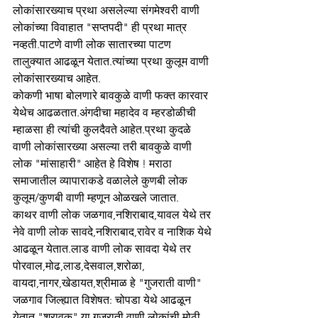
लोकांसारख्याच प्रथा असलेल्या संगमेश्वरी वाणी 
लोकांच्या विवाहात "सप्तपदी" ही प्रथा मात्र 
नव्हती.पाटणे वाणी लोक सातारच्या पाटण 
तालुक्यात आढळून येतात.त्यांच्या प्रथा कुलूम वाणी 
लोकांसारख्याच आहेत.
कोकणी भाषा बोलणारे बावकुळे वाणी फक्त कारवार 
येथेच आढळतात.अंगदीचा महादेव व म्हरडोळीची 
म्हाळसा ही त्यांची कुलदैवते आहेत.प्रथा कुदळे 
वाणी लोकांसारख्या असल्या तरी बावकुळे वाणी 
लोक "मांसाहारी" आहेत हे विशेष ! मराठा 
समाजातील व्यापाराकडे वळालेले कुणबी लोक 
कुलूम/कुणबी वाणी म्हणून ओळखले जातात.
काथर वाणी लोक जळगाव,नशिराबाद,यावल येथे तर 
नेवे वाणी लोक सावदे,नशिराबाद,रावेर व नाशिक येथे 
आढळून येतात.लाड वाणी लोक सावदा येथे तर 
पोरवाल,मोढ,लाड,देसवाल,शरोळा,
वायदा,नागर,खेडायत,श्रीमाळ हे "गुजराती वाणी" 
जळगाव जिल्ह्यात विशेषत: चोपडा येथे आढळून 
येतात."श्रावक" या गुजराती वाणी लोकांची मोठी 