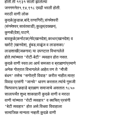
होती.ती १९३१ साली झालेल्या 
जनगणनेत१,९४,९१८ एवढी भरली होती.
मराठी वाणी लोक 
कुदळे(कुडाळ,बांदे,रत्नागिरी),संगमेश्वरी 
(संगमेश्वर,सावंतवाडी),कुलूम(दख्खन), 
कुणबी(देश),पाटणे, 
बावकुळे(कर्नाटक)नेवे(खानदेश),काथर(खानदेश) व 
खरोटे (खानदेश), हुंबड,वाळूंज व लाडसका/
लाडशाखी(जळगाव) या उपगटात विभागलेले 
होते.त्यांच्यात "रोटी-बेटी" व्यवहार होत नसत.
कुदळे वाणी स्वत:ला आर्य समजत व ब्राह्मणांप्रमाणे 
अनेक गोत्रात विभागलेले आहेत.पण ते "मौजी 
बंधन" तसेच "सगोत्री विवाह" करीत नाहीत.मात्र 
विवाह प्रसंगी "जानवे" धारण करतात.त्यांचे गुरूजी 
चित्पावन/कर्‍हाडे ब्राह्मण समाजाचे असतात.१८५० 
सालापर्यंत शुध्द शाकाहारी कुदळे वाणी व मराठा 
वाणी यांच्यात "रोटी व्यवहार" व क्वचित् प्रसंगी 
"बेटी व्यवहार" होत असे.विधवा विवाहाला 
सामाजिक मान्यता नव्हती.कुदळे वाणी 