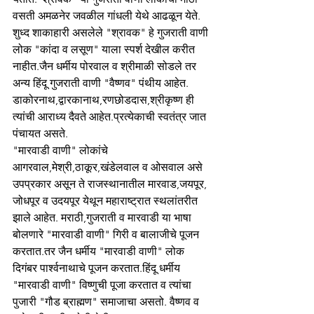
वसती अमळनेर जवळील गांधली येथे आढळून येते. 
शुध्द शाकाहारी असलेले "श्रावक" हे गुजराती वाणी 
लोक "कांदा व लसूण" याला स्पर्श देखील करीत 
नाहीत.जैन धर्मीय पोरवाल व श्रीमाळी सोडले तर 
अन्य हिंदू गुजराती वाणी "वैष्णव" पंथीय आहेत. 
डाकोरनाथ,द्वारकानाथ,रणछोडदास,श्रीकृष्ण ही 
त्यांची आराध्य दैवते आहेत.प्रत्येकाची स्वतंत्र जात 
पंचायत असते.
"मारवाडी वाणी" लोकांचे 
आगरवाल,मेश्री,ठाकूर,खंडेलवाल व ओसवाल असे 
उपप्रकार असून ते राजस्थानातील मारवाड,जयपूर, 
जोधपूर व उदयपूर येथून महाराष्ट्रात स्थलांतरीत 
झाले आहेत. मराठी,गुजराती व मारवाडी या भाषा 
बोलणारे "मारवाडी वाणी" गिरी व बालाजीचे पूजन 
करतात.तर जैन धर्मीय "मारवाडी वाणी" लोक 
दिगंबर पार्श्वनाथाचे पूजन करतात.हिंदू धर्मीय 
"मारवाडी वाणी" विष्णुची पूजा करतात व त्यांचा 
पुजारी "गौड ब्राह्मण" समाजाचा असतो. वैष्णव व 