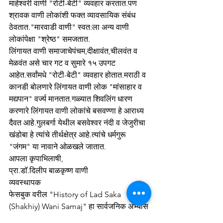
माहेश्वरी वाणी "रोटी-बेटी" व्यवहार करतात.पण 
श्रावक वाणी लोकांशी फक्त व्यावसायिक संबंध 
ठेवतात."मारवाडी वाणी" स्वत:ला अन्य वाणी 
लोकांपेक्षा "श्रेष्ठ" समजतात.
लिंगायत वाणी समाजाचेपंचम,दीक्षावंत,चीलवंत व 
मेळवंत असे चार गट व सुमारे १५ उपगट 
आहेत.सर्वांमधे "रोटी-बेटी" व्यवहार होतात.मराठी व 
कानडी बोलणारे लिंगायत वाणी लोक "मांसाहार व 
मद्यपान" वर्ज्य मानतात.गळ्यात शिवलिंग धारण 
करणारे लिंगायत वाणी लोकांचे बसवण्णा हे आराध्य 
दैवत आहे.गुलबर्गा येथील बसवेश्वर नंदी व जेजुरीचा 
खंडोबा हे त्यांचे तीर्थक्षेत्र आहे.त्यांचे धर्मगुरू 
"जंगम" या नावाने ओळखले जातात.
आपला कृपाभिलाषी,
प्रा.डाॅ.दिलीप बाळकृष्ण वाणी
व्यवस्थापक
फेसबुक वरील "History of Lad Saka 
(Shakhiy) Wani Samaj" हा सार्वजनिक अभ्यास 
गट(सभासद संख्या दीड लाख)