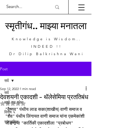
स्मृतीगंध.. माझ्या मनातला
Knowledge is Wisdom..
INDEED !!
Dr Dilip Balkrishna Wani
Post
सर्व
Sep 12, 2022
1 min read
सर्व
देवशयनी एकादशी - थॅलेसेमिया प्रततिबंध
माझे गड प्रेम
Rated NaN out of 5 stars.
"वैष्णव" पंथीय लाड सका(शाखीय) वाणी समाज व 
विशेष ५
"शैव" पंथीय लिंगायत वाणी समाज यांना एकमेकांशी 
सांस्कृतिक
जोडणार्‍या "कार्तिकी एकादशीला "प्रबोधन" 