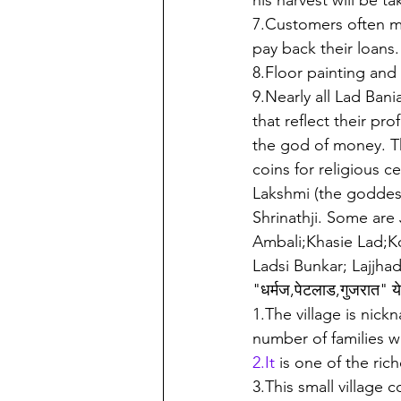
his harvest will be ta
7.Customers often mus
pay back their loans.
8.Floor painting and 
9.Nearly all Lad Ban
that reflect their p
the god of money. Th
coins for religious
Lakshmi (the goddess
Shrinathji. Some are
Ambali;Khasie Lad;Ko
Ladsi Bunkar; Lajjhad;
"धर्मज,पेटलाड,गुजरात" येथ
1.The village is nick
number of families 
2.It
 is one of the ric
3.This small village 