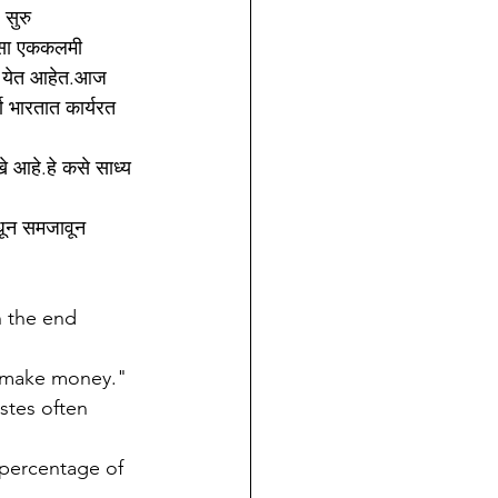
सुरु 
 असा एककलमी 
ून येत आहेत.आज 
 भारतात कार्यरत 
 आहे.हे कसे साध्य 
धून समजावून 
h the end 
d make money." 
stes often 
 percentage of 