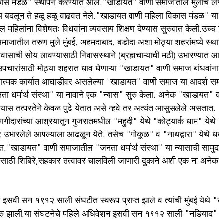
ास मंडळ" स्थापन करण्यात आले."खाडायत" वाणी समाजातील मुलींचे लग्
बदलून ते हळू हळू वाढवत नेले."खाडायत वाणी महिला विकास मंडळ" या सं
िलांना विशेषतः विधवांना व्यवसाय शिक्षण देण्यास सुरुवात केली.उच्च शि
ाजातील तरुण मुले मुंबई, अहमदाबाद, बडोदा अशा मोठ्या शहरांमध्ये स्थ
ा निवासाची सोय लावण्यासाठी निवासस्थाने (ब्रह्मचाऱ्याची मठी) उभारण्यात आ
 उपचारांसाठी मोठ्या शहरात धाव घेणाऱ्या "खाडायत" वाणी समाज बांधवांना
त्मक कार्यात आघाडीवर असलेल्या "खाडायत" वाणी समाज या आदर्श समाज
"जनता धर्मार्थ संस्था" या नावाने एक "न्यास" सुरु केला. अनेक "खाडायत"
देण्यास तत्परतेने केवळ पुढे येतात असे न्हवे तर अत्यंत आसुसलेले असता
ीदारांच्या आश्रयातून गुजरातमधील "महुदी" येथे "कोट्यार्क धाम" येथ
िर उभारलेले आपल्याला आढळून येते. तसेच "गोकूळ" व "नाथद्वारा" येथे धर
."खाडायत" वाणी समाजातील "जनता धर्मार्थ संस्था" या न्यासाची सामुद
्शनासाठी शिबिरे,सहकार तत्वावर चालविली जाणारी दुकाने अशी एक ना अनेक 
सवी सन १९१२ साली संघटीत स्वरूप प्राप्त झाले व त्यांची मुंबई येथे 
ु झाली.या संघटनेचे पहिले अधिवेशन इसवी सन १९१२ साली "नडियाद" ये