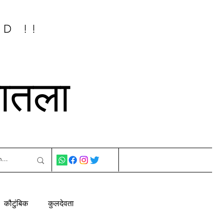
ED !!
नातला
कौटुंबिक
कुलदेवता