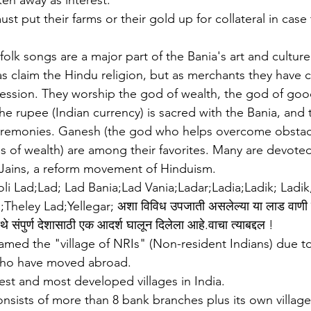
ken away as interest. 
t put their farms or their gold up for collateral in case
folk songs are a major part of the Bania's art and culture
ias claim the Hindu religion, but as merchants they have
rofession. They worship the god of wealth, the god of go
e rupee (Indian currency) is sacred with the Bania, and 
 ceremonies. Ganesh (the god who helps overcome obstac
 of wealth) are among their favorites. Many are devote
 Jains, a reform movement of Hinduism.
li Lad;Lad; Lad Bania;Lad Vania;Ladar;Ladia;Ladik; Ladik,
Theley Lad;Yellegar; अशा विविध उपजाती असलेल्या या लाड वाणी 
े संपुर्ण देशासाठी एक आदर्श घालून दिलेला आहे.वाचा त्याबद्दल !
named the "village of NRIs" (Non-resident Indians) due to
who have moved abroad. 
hest and most developed villages in India. 
consists of more than 8 bank branches plus its own villag