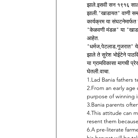
झाले.इसवी सन १९१६ साली 
झाली."खाडायत" वाणी समाजा
कार्यक्रम या संघटनेमार्फ
"केळवणी मंडळ" या "खाडाय
आहेत.
"धर्मज,पेटलाड,गुजरात" य
झाले ते सुरेश भोईटेने पा
या ग्रामविकासा मागची प्
घेतली.वाचा.
1.Lad Bania fathers te
2.From an early age c
purpose of winning i
3.Bania parents ofte
4.This attitude can 
resent them because
6.A pre-literate farm