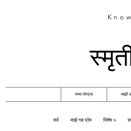
Know
स्मृ
नव्या पोस्ट्स
माझी
सर्व
माझे गड प्रेम
विशेष ५
सा