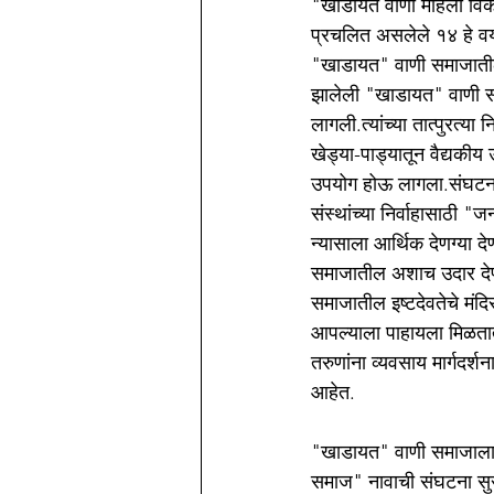
"खाडायत वाणी महिला विक
प्रचलित असलेले १४ हे वय 
"खाडायत" वाणी समाजातील मह
झालेली "खाडायत" वाणी सम
लागली.त्यांच्या तात्पुरत्य
खेड्या-पाड्यातून वैद्यकीय
उपयोग होऊ लागला.संघटना
संस्थांच्या निर्वाहासाठी 
न्यासाला आर्थिक देणग्या 
समाजातील अशाच उदार देणग
समाजातील इष्टदेवतेचे मंद
आपल्याला पाहायला मिळतात
तरुणांना व्यवसाय मार्गदर
आहेत.
"खाडायत" वाणी समाजाला इ
समाज" नावाची संघटना सुर