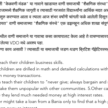
"केळवणी मंडळ" या नावाने खाडायत वाणी समाजाची "शैक्षणिक संस्था" 
मध्ये शैक्षणिक जागृती व त्यासाठी गरजवंत विद्यार्थ्यांना आर्थिक मदत
त सुरु करण्यात आला व त्याला आज शंभर वर्षांनी चांगली फळे आलेली दिस
त" वाणी समाजाच्या "शैक्षणिक संस्थे" एक डझनहून अधिक शाखा संपूर्ण
ेथील वाणी समाजाने या गावाचा कसा कायापालट केला आहे ते वाचण्यासारखे
ठविलेल्या VDO मधे अवश्य पहा.
रेरणा काय असावी ? त्यासाठी या समाजाची जडण-घडण ब्रिटिश गॅझेटियरम
ach their children business skills. 
hildren are drilled in math and detailed calculations wit
n money transactions. 
n teach their children to "never give; always bargain an
make them unpopular with other communities. 5.Other ca
 they lend much needed money at high interest rates. 
er might take a loan from a Bania only to find that a high