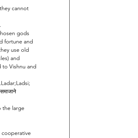
 they cannot 
.
 chosen gods 
od fortune and 
they use old 
les) and 
d to Vishnu and 
Ladar;Ladsi; 
समाजाने 
 the large 
e cooperative 