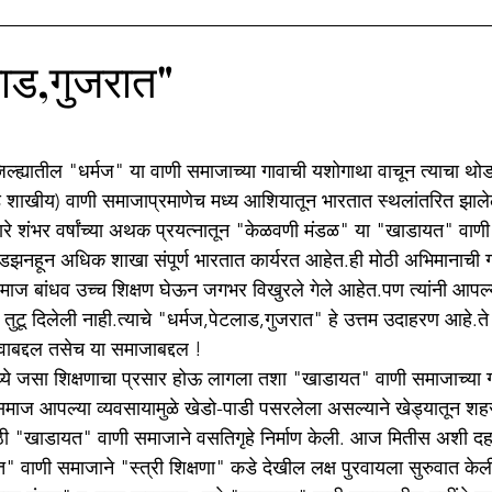
ाझे सिनेप्रेम
मातृभाषा अहिराणी
Medical
बी.जे.मेडीकल काॅ
लाड,गुजरात"
stars.
ाझा नातू अगस्त्य
मणिपूर संघर्ष
्ह्यातील "धर्मज" या वाणी समाजाच्या गावाची यशोगाथा वाचून त्याचा थो
 शाखीय) वाणी समाजाप्रमाणेच मध्य आशियातून भारतात स्थलांतरित झाल
मारे शंभर वर्षांच्या अथक प्रयत्नातून "केळवणी मंडळ" या "खाडायत" वाणी
क डझनहून अधिक शाखा संपूर्ण भारतात कार्यरत आहेत.ही मोठी अभिमानाची गो
 समाज बांधव उच्च शिक्षण घेऊन जगभर विखुरले गेले आहेत.पण त्यांनी आपल्
ू दिलेली नाही.त्याचे "धर्मज,पेटलाड,गुजरात" हे उत्तम उदाहरण आहे.त
वाबद्दल तसेच या समाजाबद्दल !
ये जसा शिक्षणाचा प्रसार होऊ लागला तशा "खाडायत" वाणी समाजाच्या 
माज आपल्या व्यवसायामुळे खेडो-पाडी पसरलेला असल्याने खेड्यातून शहर
ठी "खाडायत" वाणी समाजाने वसतिगृहे निर्माण केली. आज मितीस अशी दहा 
णी समाजाने "स्त्री शिक्षणा" कडे देखील लक्ष पुरवायला सुरुवात केली