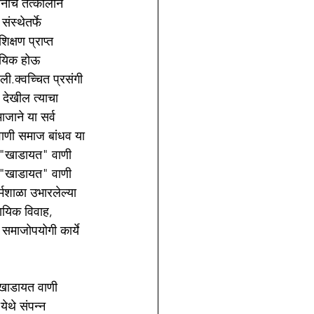
नाचे तत्कालीन 
स्थेतर्फे  
क्षण प्राप्त 
ायिक होऊ 
ली.क्वच्चित प्रसंगी 
 देखील त्याचा 
ाने या सर्व 
 वाणी समाज बांधव या 
त. "खाडायत" वाणी 
े "खाडायत" वाणी 
्मशाळा उभारलेल्या 
ायिक विवाह, 
समाजोपयोगी कार्ये 
"खाडायत वाणी 
थे संपन्न 