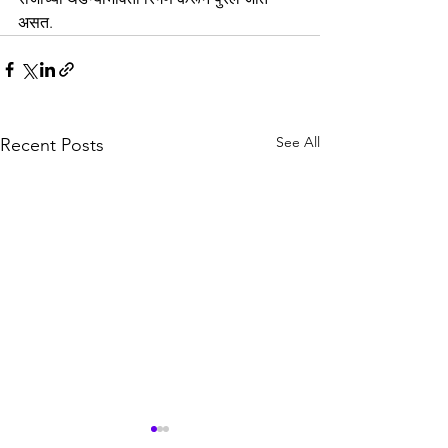
असत.
See All
Recent Posts
"आपटा रेल्वे स्टेशन"
"मृगागड किल्ला,