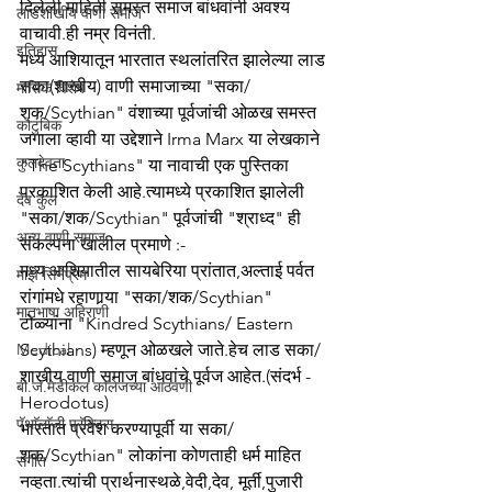
दिलेली माहिती समस्त समाज बांधवांनी अवश्य 
लाडशाखीय वाणी समाज
वाचावी.ही नम्र विनंती.
इतिहास
मध्य आशियातून भारतात स्थलांतरित झालेल्या लाड 
सका(शाखीय) वाणी समाजाच्या "सका/
मासिक विशेष
शक/Scythian" वंशाच्या पूर्वजांची ओळख समस्त 
कौटुंबिक
जगाला व्हावी या उद्देशाने Irma Marx या लेखकाने 
कुलदेवता
"The Scythians" या नावाची एक पुस्तिका 
प्रकाशित केली आहे.त्यामध्ये प्रकाशित झालेली 
देव कुल
"सका/शक/Scythian" पूर्वजांची "श्राध्द" ही 
अन्य वाणी समाज
संकल्पना खालील प्रमाणे :-
मध्य आशियातील सायबेरिया प्रांतात,अल्ताई पर्वत 
माझे सिनेप्रेम
रांगांमधे रहाणार्‍या "सका/शक/Scythian" 
मातृभाषा अहिराणी
टोळ्यांना "Kindred Scythians/ Eastern 
Medical
Scythians) म्हणून ओळखले जाते.हेच लाड सका/
शाखीय वाणी समाज बांधवांचे पूर्वज आहेत.(संदर्भ - 
बी.जे.मेडीकल काॅलेजच्या आठवणी
Herodotus)
पॅथाॅलाॅजी प्रॅक्टिस
भारतात प्रवेश करण्यापूर्वी या सका/
शक/Scythian" लोकांना कोणताही धर्म माहित 
संगीत
नव्हता.त्यांची प्रार्थनास्थळे,वेदी,देव, मूर्ती,पुजारी 