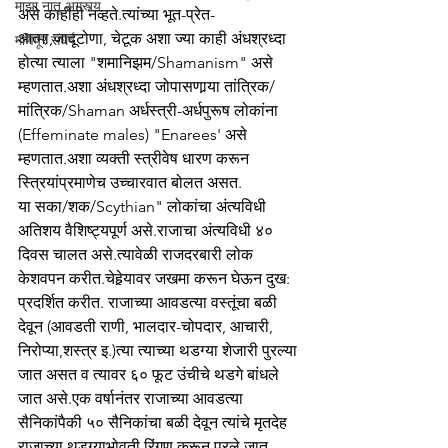
माझा नातू अगस्त्य
असे काहीही नव्हते.त्यांच्या भूत-प्रेत-
आत्मा,जादूटोणा, चेटूक अशा ज्या काही अंधश्रध्दा 
मणिपूर संघर्ष
होत्या त्याला "शमानिझम/Shamanism" असे 
म्हणतात.अशा अंधश्रध्दा जोपासणार्‍या तांत्रिक/
मांत्रिक/Shaman अर्धस्त्री-अर्धपुरूष लोकांना 
(Effeminate males) "Enarees' असे 
म्हणतात.अशा व्यक्ती स्त्रीवेष धारण करून 
स्त्रियांप्रमाणेच उच्चारवात बोलत असत.
या सका/शक/Scythian" लोकांचा अंत्यविधी 
अतिशय वैशिष्ट्यपूर्ण असे.राजाचा अंत्यविधी ४० 
दिवस चालत असे.त्यावेळी राजदरबारी लोक 
केशवपन करीत.चेहेर्‍यावर जखमा करून घेऊन दुख: 
प्रदर्शित करीत. राजाच्या आवडत्या वस्तूंचा बळी 
देवून (आवडती राणी, भालदार-चोपदार, आचारी, 
निरोप्या,शस्त्र इ.)त्या त्याच्या थडग्या शेजारी पुरल्या 
जात असत व त्यावर ६० फूट उंचीचे थडगे बांधले 
जात असे.एक वर्षानंतर राजाच्या आवडत्या 
सैनिकांपैकी ५० सैनिकांचा बळी देवून त्यांचे मृतदेह 
राजाच्या थडग्याभोवती रिंगण करून पुरले जात 