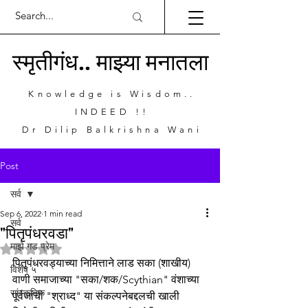
स्मृतीगंध.. माझ्या मनातला
Knowledge is Wisdom..
INDEED !!
Dr Dilip Balkrishna Wani
Post
सर्व
Sep 6, 2022
1 min read
सर्व
"पितृपंधरवडा"
माझे गड प्रेम
Rated NaN out of 5 stars.
पितृपंधरवड्याच्या निमित्ताने लाड सका (शाखीय) 
विशेष ५
वाणी समाजाच्या "सका/शक/Scythian" वंशाच्या 
सांस्कृतिक
पूर्वजांची "श्राध्द" या संकल्पनेबद्दलची खाली 