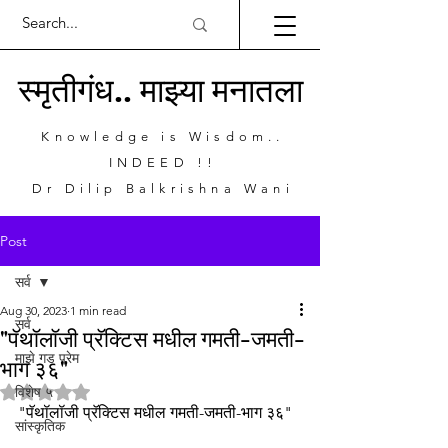
स्मृतीगंध.. माझ्या मनातला
Knowledge is Wisdom..
INDEED !!
Dr Dilip Balkrishna Wani
Post
सर्व
Aug 30, 2023
1 min read
सर्व
"पॅथॉलॉजी प्रॅक्टिस मधील गमती-जमती-
माझे गड प्रेम
भाग ३६"
Rated NaN out of 5 stars.
विशेष ५
"पॅथॉलॉजी प्रॅक्टिस मधील गमती-जमती-भाग ३६"
सांस्कृतिक