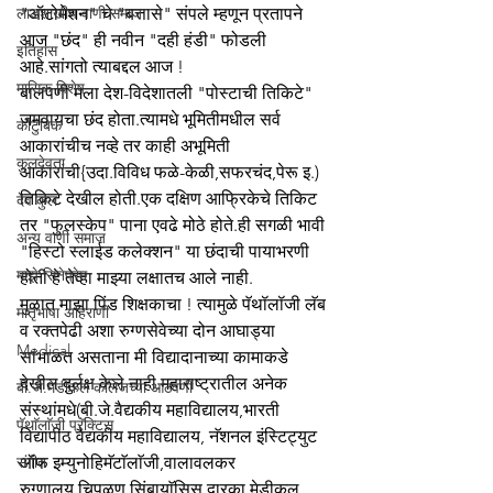
लाडशाखीय वाणी समाज
"ऑटोमेशन" चे "बत्तासे" संपले म्हणून प्रतापने 
आज "छंद" ही नवीन "दही हंडी" फोडली 
इतिहास
आहे.सांगतो त्याबद्दल आज !
मासिक विशेष
बालपणी मला देश-विदेशातली "पोस्टाची तिकिटे" 
जमवायचा छंद होता.त्यामधे भूमितीमधील सर्व 
कौटुंबिक
आकारांचीच नव्हे तर काही अभूमिती 
कुलदेवता
आकारांची{उदा.विविध फळे-केळी,सफरचंद,पेरू इ.) 
तिकिटे देखील होती.एक दक्षिण आफ्रिकेचे तिकिट 
देव कुल
तर "फुलस्केप" पाना एवढे मोठे होते.ही सगळी भावी 
अन्य वाणी समाज
"हिस्टो स्लाईड कलेक्शन" या छंदाची पायाभरणी 
माझे सिनेप्रेम
होती हे तेव्हा माझ्या लक्षातच आले नाही.
मुळात माझा पिंड शिक्षकाचा ! त्यामुळे पॅथॉलॉजी लॅब 
मातृभाषा अहिराणी
व रक्तपेढी अशा रुग्णसेवेच्या दोन आघाड्या 
Medical
सांभाळत असताना मी विद्यादानाच्या कामाकडे 
देखील दुर्लक्ष केले नाही.महाराष्ट्रातील अनेक 
बी.जे.मेडीकल काॅलेजच्या आठवणी
संस्थांमधे(बी.जे.वैद्यकीय महाविद्यालय,भारती 
पॅथाॅलाॅजी प्रॅक्टिस
विद्यापीठ वैद्यकीय महाविद्यालय, नॅशनल इंस्टिट्युट 
संगीत
ऑफ इम्युनोहिमॅटाॅलाॅजी,वालावलकर 
रुग्णालय,चिपळूण,सिंबायाॅसिस,द्वारका मेडीकल 