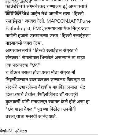
माझा नातू अगस्त्य
फाउंडेशनचे संगमनेरकर रुग्णालय इ.) अध्यापनाचे 
मणिपूर संघर्ष
कार्य केले.जेथे जाईन तेथे जमतील तशा "हिस्टो 
स्लाईड्स" जमवत गेलो. MAPCON,IAPP,Pune 
Pathologist, PMC,समव्यावसायिक मित्र अशा 
मार्गांनी हजारो उत्तमातल्या उत्तम "हिस्टो स्लाईड्स" 
माझ्याकडे जमत गेल्या.
आगरवालसरांचे "हिस्टो स्लाईड्स संग्रहाचे 
संस्कार" रोमारोमात भिनलेले असल्याने तो माझा 
एक प्रकारचा "छंद"
च होऊन बसला होता.असा मोठा संग्रह मी 
निवृत्तीपश्चात वालावलकर रुग्णालय,चिपळूण या 
संस्थेने उभारलेल्या वैद्यकीय महाविद्यालयाला भेट 
दिला.त्याचे तेथील पॅथॉलॉजीस्ट डाॅ.राजश्री 
कुलकर्णी यांनी मनापासून स्वागत केले होते.असा हा 
"छंद माझा वेगळा" पुढच्या पिढीला उपयोगी 
ठरला,याचा मनस्वी आनंद आहे.
पॅथाॅलाॅजी प्रॅक्टिस