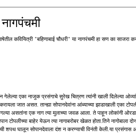
ाझे सिनेप्रेम
मातृभाषा अहिराणी
Medical
बी.जे.मेडीकल काॅ
 नागपंचमी
stars.
ाझा नातू अगस्त्य
मणिपूर संघर्ष
भाषेतील कवियित्री "बहिणाबाई चौधरी" या नागपंचमी हा सण का साजरा करता
न गेलेल्या एका नाजुक प्रसंगाचे सुरेख चित्रण त्यांनी खाली दिलेल्या ओव्यांम
रायला जात असत. तान्ह्या सोपानदेवांना आंब्याच्या झाडाखाली एका टोपल
गल्या असतांना एक नाग त्या मुलाच्या जवळ आला. ते पाहून लोकांनी ओरडा
ान टोपलीच्या बाहेर येऊन त्या नागाबरोबर खेळत होता.तिने नागोबाला दोन्
ी शपथ घालून सोपानदेवाला दंश न करण्याची विनंती केली.या प्रसंगास 