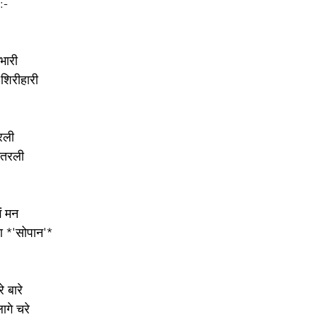
:-
भारी 
 शिरीहारी 
रली 
उतरली 
ं मन 
ा *'सोपान'* 
 बारे 
ागे चरे 