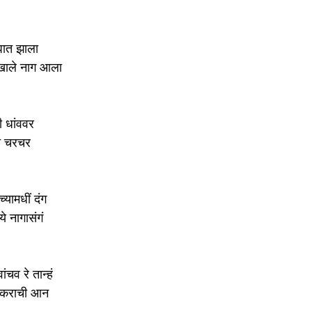
 घात झाला 
याखाले नाग आला 
 धांववर 
त चरचर 
्यामधीं दंग 
ये नागासंगं 
ंचव रे तान्हं 
शंकराची आन 