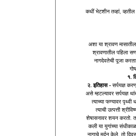
कधीं भेटशीन तव्हां, व्हतील र
अशा या श्रावण मासातील म
श्रावणातील पहिला सण 
नागदेवतेची पूजा करतात
गोष
१. त
२. इतिहास - 
सर्पयज्ञ कर
असे म्हटल्यावर सर्पयज्ञ था
त्याच्या फण्यावर पृथ्व
त्याची उत्पत्ती श्रीवि
शेषासनावर शयन करतो. त्रेत
कली या युगांच्या संधीकाळ
नागाचे मर्दन केले. तो दिवस 