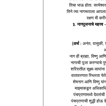
तिचा भाऊ होता. सत्येश्‍व
तिने त्या नागरूपाला आपला
रक्षण मी करी
३. नागपूजनाचे महत्त्व -
(अर्थ :
 अनंत, वासुकी, 
आ
नाग ही ब्रह्मा, विष्णु 
नागाची पूजा करण्याचे पु
शरिरातील सूक्ष्म-सापां
वातावरणात स्थिरता येत
शेषनाग आणि विष्णु यांना
माझ्याकडून अधिकाधिक 
पंचप्राणामध्ये देवतांच
पंचप्राणाची शुद्धी होऊ 