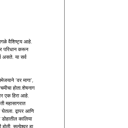
ळे वैशिष्ट्य आहे. 
ार परिधान करून 
य असते. या सर्व 
मेजयाने ‘वर मागा’, 
पंचमीचा होता.शेषनाग 
ावर एक हिरा आहे. 
 अंती महासागरात 
र घेतला. द्वापर आणि 
या डोहातील कालिया 
 होती. सत्येश्‍वर हा 