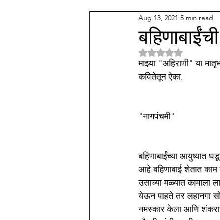
Aug 13, 2021
5 min read
देव कुल
अन्य वाणी समाज
म
बहिणाबाईंची
Rated NaN out of 5 
पॅथाॅलाॅजी प्रॅक्टिस
संगीत
म
माझ्या "अहिराणी" या मातृ
कवितेतून ऐका.
"नागपंचमी"
बहिणाबाईंच्या आयुष्यात घडू
आहे.बहिणाबाई शेतात काम क
उसाच्या मळ्यात कामाला ला
येऊन पाहते तर लहानगा सोप
नमस्कार केला आणि शंकराच