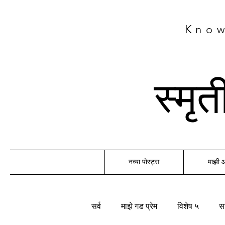
Know
स्मृ
नव्या पोस्ट्स
माझी
सर्व
माझे गड प्रेम
विशेष ५
सा