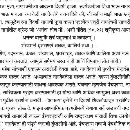
राचा मृत्यू नागपंचमीच्या आदल्या दिवशी झाला. सत्येश्‍वरीला तिचा भाऊ नागर
 भाऊ मानला. त्या वेळी नागदेवतेने वचन दिले की, जी बहीण माझी भाऊ म्हण
न. त्यामुळेच त्या दिवशी नागाची पूजा करून प्रत्येक स्त्री नागपंचमी साजर
 
नागांतील श्रेष्ठ जो ‘अनंत’ तोच मी’, अशी गीतेत (१०.२९) श्रीकृष्ण आपल
अनन्तं वासुकिं शेषं पद्मनाभं च कम्बलम् ।
शंखपालं धृतराष्ट्रं तक्षकं, कालियं तथा ।।
शेष, पद्मनाभ, कंबल, शंखपाल, धृतराष्ट्र, तक्षक आणि कालिया अशा नऊ जा
राधना करतात. त्यामुळे सर्पभय उरत नाही आणि विषबाधा होत नाही.)
आणि महेश यांच्याशी एकरूप असलेली देवता आहे. नागदेवता ही पृथ्वीचा मेरूदं
ष्कळ महत्त्व असते. अध्यात्मात नागदेवतेला महत्त्व असते; कारण कुंडलीनीही स
ना जागृत करण्यासाठी साधना आवश्यक असते.‘पंचनाग म्हणजेच पंचप्राण. ना
े. सात्त्विकता ग्रहण करण्यासाठी हा योग्य आणि अधिक उपयुक्‍त असा काळ 
 पुढील प्रार्थना करावी – ‘आपल्या कृपेने या दिवशी शिवलोकातून प्रक्षेपित हो
ग्रहण होऊ दे. माझ्या आध्यात्मिक प्रगतीमध्ये येणार्‍या सर्व अडचणी नष्ट 
ी शक्‍ती सामावली जाऊन ईश्‍वरप्राप्ती आणि राष्ट्ररक्षण यांसाठी तिचा उपयोग
दे.’ नागदेवता ही संपूर्ण जगाची कुंडलीनी आहे. पंचप्राण म्हणजे पंचभौतिक तत्