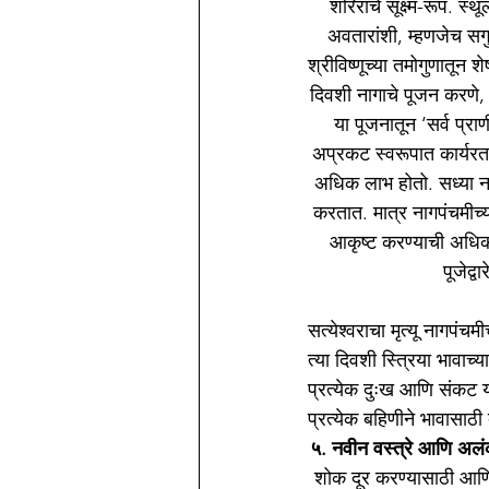
शरिराचे सूक्ष्म-रूप. स्
अवतारांशी, म्हणजेच सगु
श्रीविष्णूच्या तमोगुणातून 
दिवशी नागाचे पूजन करणे, म
या पूजनातून ‘सर्व प्राण
अप्रकट स्वरूपात कार्यरत 
अधिक लाभ होतो. सध्या नाग
करतात. मात्र नागपंचमीच्य
आकृष्ट करण्याची अधिक 
पूजेद्व
सत्येश्‍वराचा मृत्यू नागपंच
त्या दिवशी स्त्रिया भावा
प्रत्येक दुःख आणि संकट य
प्रत्येक बहिणीने भावासाठी
५. नवीन वस्त्रे आणि अलं
शोक दूर करण्यासाठी आणि