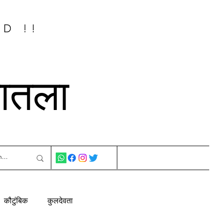
ED !!
नातला
कौटुंबिक
कुलदेवता