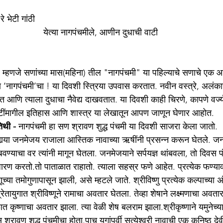
े भेटी गांठी 
येत्या नागपंचमीले, आणीन दुधाची वाटी 
्हणजे सणांच्या मास(महिना) तील "नागपंचमी" या पहिल्याचे सणाचे एक आग
‘नागपंचमी’चा ! या दिवशी स्त्रिया उपवास करतात. नवीन वस्त्रे, अलंक
 आणि त्याला दुधाचा नैवेद्य दाखवतात. या दिवशी काही चिरणे, कापणे वर्ज्
्टींमागील इतिहास आणि शास्त्र या लेखातून आपण जाणून घेणार आहोत.
िथी - 
नागपंचमी हा सण श्रावण शुद्ध पंचमी या दिवशी साजरा केला जातो.
णार्‍या जनमेजय राजाला आस्तिक नावाच्या ऋषींनी प्रसन्न करून घेतले. जन
ंबवण्याचा वर त्यांनी मागून घेतला. जनमेजयाने सर्पयज्ञ थांबवला, तो दिवस 
ी धारण करतो.तो पाताळात राहातो. त्याला सहस्र फणे आहेत. प्रत्येक फण्य
ष्णूच्या तमोगुणापासून झाली, असे म्हटले जाते. श्रीविष्णु प्रत्येक कल्पाच्या
ायुगात श्रीविष्णूने रामाचा अवतार घेतला. तेव्हा शेषाने लक्ष्मणाचा अवता
ात कृष्णाचा अवतार झाला. त्या वेळी शेष बलराम झाला.श्रीकृष्णाने यमुनेच्
श्रावण शुद्ध पंचमीचा होता.पाच युगांपूर्वी सत्येश्‍वरी नावाची एक कनिष्ठ देवी