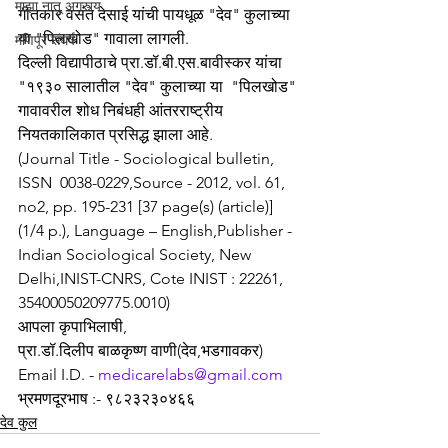
माझा नातू अगस्त्य
गीतकार वसंत देसाई यांची पायधूळ "देव" कुलाच्या 
या "पिलखोड" गावाला लागली. 
मणिपूर संघर्ष
दिल्ली विद्यापीठाचे प्रा.डॉ.बी.एस.बावीस्कर यांचा 
"१९३० सालातील "देव" कुलाच्या या  "पिलखोड" 
गावावरील शोध निबंधही आंतरराष्ट्रीय 
नियतकालिकात प्रसिद्ध झाला आहे. 
(Journal Title - Sociological bulletin, 
ISSN  0038-0229,Source - 2012, vol. 61, 
no2, pp. 195-231 [37 page(s) (article)] 
(1/4 p.), Language – English,Publisher - 
Indian Sociological Society, New 
Delhi,INIST-CNRS, Cote INIST : 22261, 
35400050209775.0010)
आपला कृपाभिलाषी,
प्रा.डॉ.दिलीप बाळकृष्ण वाणी(देव,भडगावकर)
Email I.D. - 
medicarelabs@gmail.com
भ्रमणदूरभाष :- ९८२३२३०४६६
देव कुल