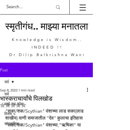
स्मृतीगंध.. माझ्या मनातला
Knowledge is Wisdom..
INDEED !!
Dr Dilip Balkrishna Wani
Post
सर्व
Sep 8, 2022
1 min read
सर्व
भास्कराचार्यांचे पिलखोड
माझे गड प्रेम
Rated NaN out of 5 stars.
"सका/शक/Scythian" वंशाच्या लाड सका(लाड 
विशेष ५
शाखीय) वाणी समाजातील "देव" कुलाचा इतिहास
सांस्कृतिक
"सका/शक/Scythian" वंशाच्या,"ऋषिका" या 