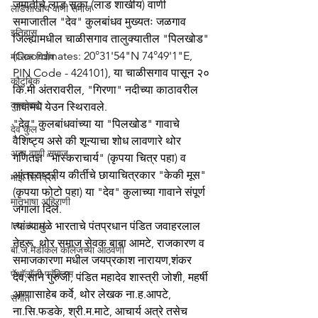
जमातीचे लाड सका (लाड शाखीय) वाणी 
लाडशाखीय वाणी समाज
समाजातील "देव" कुलबांधव मुख्यतः जळगाव 
इतिहास
जिल्ह्यामधील चाळीसगाव तालुक्यातील "पिलखोड" 
(Coordinates: 20°31'54"N 74°49'1"E, 
मासिक विशेष
PIN Code - 424101), या चाळीसगाव पासून २० 
कौटुंबिक
कि.मी अंतरावरील, "गिरणा" नदीच्या काठावरील 
कुलदेवता
गावामधे येउन स्थिरावले.
"देव" कुलबांधवांच्या या "पिलखोड" गावाचे 
देव कुल
वैशिष्ट्य असे की शून्याचा शोध लावणारे थोर 
अन्य वाणी समाज
गणितज्ञ "भास्कराचार्य" (कृपया चित्र पहा) व 
आंतरराष्ट्रीय कीर्तीचे छायाचित्रकार "केकी मूस" 
माझे सिनेप्रेम
(कृपया फोटो पहा) या "देव" कुलाच्या गावाने संपूर्ण 
मातृभाषा अहिराणी
जगाला दिले. 
Medical
त्यांच्यामुळे भारताचे पंतप्रधान पंडित जवाहरलाल 
नेहरू, थोर समाज सेवक बाबा आमटे, राजकारण व 
बी.जे.मेडीकल काॅलेजच्या आठवणी
समाजकारणा मधील जयप्रकाश नारायण,शंकर 
पॅथाॅलाॅजी प्रॅक्टिस
देव,साने गुरुजी, पंडित महादेव शास्त्री जोशी, महर्षी 
अण्णासाहेब कर्वे, थोर लेखक ना.ह.आपटे, 
संगीत
ना.सि.फडके, श्री.म.माटे, आचार्य अत्रे तसेच 