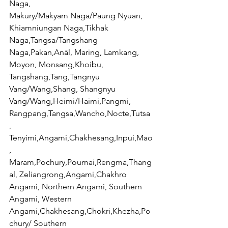
Naga,
Makury/Makyam Naga/Paung Nyuan,  
Khiamniungan Naga,Tikhak 
Naga,Tangsa/Tangshang 
Naga,Pakan,Anāl, Maring, Lamkang, 
Moyon, Monsang,Khoibu, 
Tangshang,Tang,Tangnyu 
Vang/Wang,Shang, Shangnyu 
Vang/Wang,Heimi/Haimi,Pangmi, 
Rangpang,Tangsa,Wancho,Nocte,Tutsa 
,
Tenyimi,Angami,Chakhesang,Inpui,Mao
, 
Maram,Pochury,Poumai,Rengma,Thang
al, Zeliangrong,Angami,Chakhro 
Angami, Northern Angami, Southern 
Angami, Western 
Angami,Chakhesang,Chokri,Khezha,Po
chury/ Southern 