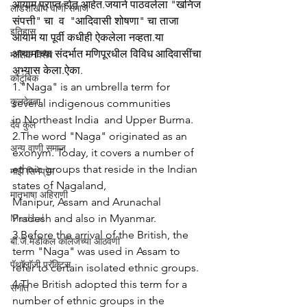
आयाम प्राप्त होत आहेत.जयाने पाठवलेला "खनिज 
लाडशाखीय वाणी समाज
संपत्ती" चा  व  "आदिवासी शोषणा" चा ताजा 
इतिहास
आयाम या पूर्वी कधीही ऐकलेला नव्हता.या 
आयामाच्या संदर्भात मणिपूरधील विविध आदिवासींचा 
मासिक विशेष
अभ्यास केला.ऐका.
कौटुंबिक
1."Naga" is an umbrella term for 
कुलदेवता
several indigenous communities 
in Northeast India  and Upper Burma. 
देव कुल
2.The word "Naga" originated as an 
अन्य वाणी समाज
exonym. Today, it covers a number of 
ethnic groups that reside in the Indian 
माझे सिनेप्रेम
states of Nagaland,  
मातृभाषा अहिराणी
Manipur, Assam and Arunachal 
Medical
Pradesh and also in Myanmar.
3.Before the arrival of the British, the 
बी.जे.मेडीकल काॅलेजच्या आठवणी
term "Naga" was used in Assam to 
पॅथाॅलाॅजी प्रॅक्टिस
refer to certain isolated ethnic groups. 
4.The British adopted this term for a 
संगीत
number of ethnic groups in the 