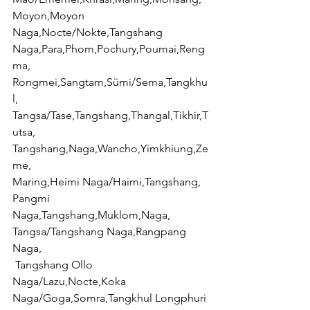
Moyon,Moyon 
Naga,Nocte/Nokte,Tangshang 
Naga,Para,Phom,Pochury,Poumai,Reng
ma,
Rongmei,Sangtam,Sümi/Sema,Tangkhu
l,
Tangsa/Tase,Tangshang,Thangal,Tikhir,T
utsa,
Tangshang,Naga,Wancho,Yimkhiung,Ze
me,
Maring,Heimi Naga/Haimi,Tangshang,
Pangmi 
Naga,Tangshang,Muklom,Naga,
Tangsa/Tangshang Naga,Rangpang 
Naga,
 Tangshang Ollo 
Naga/Lazu,Nocte,Koka 
Naga/Goga,Somra,Tangkhul Longphuri 