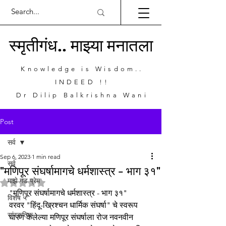
स्मृतीगंध.. माझ्या मनातला
Knowledge is Wisdom..
INDEED !!
Dr Dilip Balkrishna Wani
Post
सर्व
Sep 6, 2023
1 min read
सर्व
"मणिपूर संघर्षामागचे धर्मशास्त्र - भाग ३१"
माझे गड प्रेम
Rated NaN out of 5 stars.
"मणिपूर संघर्षामागचे धर्मशास्त्र - भाग ३१"
विशेष ५
वरवर "हिंदू-ख्रिश्चन धार्मिक संघर्षा" चे स्वरूप 
सांस्कृतिक
धारण केलेल्या मणिपूर संघर्षाला रोज नवनवीन 