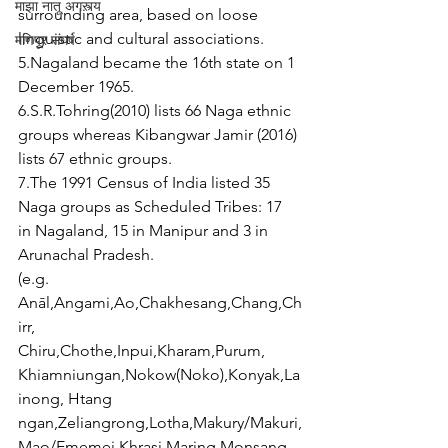
माझा नातू अगस्त्य
surrounding area, based on loose 
linguistic and cultural associations. 
मणिपूर संघर्ष
5.Nagaland became the 16th state on 1 
December 1965. 
6.S.R.Tohring(2010) lists 66 Naga ethnic 
groups whereas Kibangwar Jamir (2016) 
lists 67 ethnic groups.
7.The 1991 Census of India listed 35 
Naga groups as Scheduled Tribes: 17 
in Nagaland, 15 in Manipur and 3 in 
Arunachal Pradesh.
(e.g. 
Anāl,Angami,Ao,Chakhesang,Chang,Ch
irr,
Chiru,Chothe,Inpui,Kharam,Purum,
Khiamniungan,Nokow(Noko),Konyak,La
inong, Htang 
ngan,Zeliangrong,Lotha,Makury/Makuri,
Mao/Ememei,Khrasi,Maring,Monsang, 