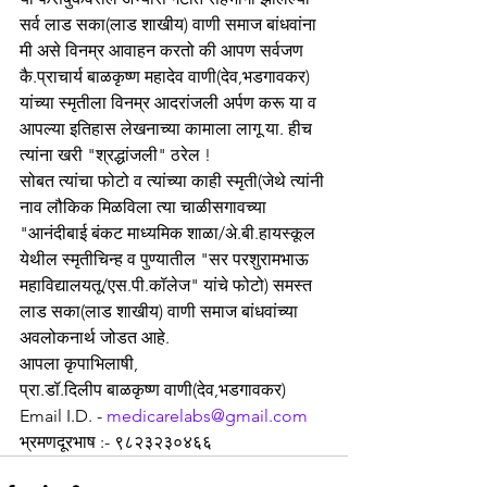
सर्व लाड सका(लाड शाखीय) वाणी समाज बांधवांना 
मी असे विनम्र आवाहन करतो की आपण सर्वजण 
कै.प्राचार्य बाळकृष्ण महादेव वाणी(देव,भडगावकर) 
यांच्या स्मृतीला विनम्र आदरांजली अर्पण करू या व 
आपल्या इतिहास लेखनाच्या कामाला लागू या. हीच 
त्यांना खरी "श्रद्धांजली" ठरेल !
सोबत त्यांचा फोटो व त्यांच्या काही स्मृती(जेथे त्यांनी 
नाव लौकिक मिळविला त्या चाळीसगावच्या 
"आनंदीबाई बंकट माध्यमिक शाळा/अे.बी.हायस्कूल 
येथील स्मृतीचिन्ह व पुण्यातील "सर परशुरामभाऊ 
महाविद्यालयतू/एस.पी.कॉलेज" यांचे फोटो) समस्त 
लाड सका(लाड शाखीय) वाणी समाज बांधवांच्या 
अवलोकनार्थ जोडत आहे. 
आपला कृपाभिलाषी,
प्रा.डॉ.दिलीप बाळकृष्ण वाणी(देव,भडगावकर)
Email I.D. - 
medicarelabs@gmail.com
भ्रमणदूरभाष :- ९८२३२३०४६६