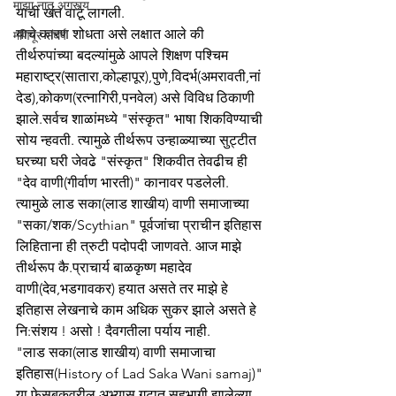
माझा नातू अगस्त्य
याची खंत वाटू लागली. 
याचे कारण शोधता असे लक्षात आले की 
मणिपूर संघर्ष
तीर्थरुपांच्या बदल्यांमुळे आपले शिक्षण पश्चिम 
महाराष्ट्र(सातारा,कोल्हापूर),पुणे,विदर्भ(अमरावती,नां
देड),कोकण(रत्नागिरी,पनवेल) असे विविध ठिकाणी 
झाले.सर्वच शाळांमध्ये "संस्कृत" भाषा शिकविण्याची 
सोय न्हवती. त्यामुळे तीर्थरूप उन्हाळ्याच्या सुट्टीत 
घरच्या घरी जेवढे "संस्कृत" शिकवीत तेवढीच ही 
"देव वाणी(गीर्वाण भारती)" कानावर पडलेली. 
त्यामुळे लाड सका(लाड शाखीय) वाणी समाजाच्या 
"सका/शक/Scythian" पूर्वजांचा प्राचीन इतिहास 
लिहिताना ही त्रुटी पदोपदी जाणवते. आज माझे 
तीर्थरूप कै.प्राचार्य बाळकृष्ण महादेव 
वाणी(देव,भडगावकर) हयात असते तर माझे हे 
इतिहास लेखनाचे काम अधिक सुकर झाले असते हे 
नि:संशय ! असो ! दैवगतीला पर्याय नाही. 
"लाड सका(लाड शाखीय) वाणी समाजाचा 
इतिहास(History of Lad Saka Wani samaj)" 
या फेसबुकवरील अभ्यास गटात सहभागी झालेल्या 