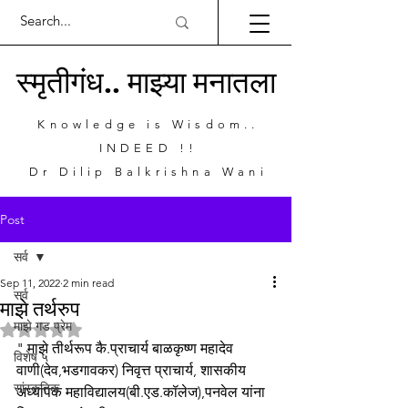
स्मृतीगंध.. माझ्या मनातला
Knowledge is Wisdom..
INDEED !!
Dr Dilip Balkrishna Wani
Post
सर्व
Sep 11, 2022
2 min read
सर्व
माझे तर्थरुप
माझे गड प्रेम
Rated NaN out of 5 stars.
" माझे तीर्थरूप कै.प्राचार्य बाळकृष्ण महादेव 
विशेष ५
वाणी(देव,भडगावकर) निवृत्त प्राचार्य, शासकीय 
सांस्कृतिक
अध्यापक महाविद्यालय(बी.एड.कॉलेज),पनवेल यांना 