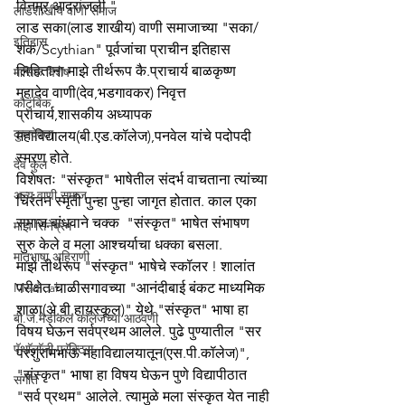
विनम्र आदरांजली "
लाडशाखीय वाणी समाज
लाड सका(लाड शाखीय) वाणी समाजाच्या "सका/
इतिहास
शक/Scythian" पूर्वजांचा प्राचीन इतिहास 
लिहिताना माझे तीर्थरूप कै.प्राचार्य बाळकृष्ण 
मासिक विशेष
महादेव वाणी(देव,भडगावकर) निवृत्त 
कौटुंबिक
प्राचार्य,शासकीय अध्यापक 
कुलदेवता
महाविद्यालय(बी.एड.कॉलेज),पनवेल यांचे पदोपदी 
स्मरण होते. 
देव कुल
विशेषतः "संस्कृत" भाषेतील संदर्भ वाचताना त्यांच्या 
अन्य वाणी समाज
चिरंतन स्मृती पुन्हा पुन्हा जागृत होतात. काल एका 
समाज बांधवाने चक्क  "संस्कृत" भाषेत संभाषण 
माझे सिनेप्रेम
सुरु केले व मला आश्चर्याचा धक्का बसला. 
मातृभाषा अहिराणी
माझे तीर्थरूप "संस्कृत" भाषेचे स्कॉलर ! शालांत 
Medical
परीक्षेत चाळीसगावच्या "आनंदीबाई बंकट माध्यमिक 
शाळा(अे.बी.हायस्कूल)" येथे "संस्कृत" भाषा हा 
बी.जे.मेडीकल काॅलेजच्या आठवणी
विषय घेऊन सर्वप्रथम आलेले. पुढे पुण्यातील "सर 
पॅथाॅलाॅजी प्रॅक्टिस
परशुरामभाऊ महाविद्यालयातून(एस.पी.कॉलेज)", 
"संस्कृत" भाषा हा विषय घेऊन पुणे विद्यापीठात 
संगीत
"सर्व प्रथम" आलेले. त्यामुळे मला संस्कृत येत नाही 