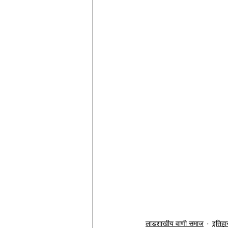
लाडशाखीय वाणी समाज
इतिहा