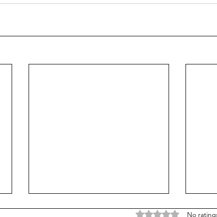
कुलग्रामे व कुलनामे
लाड स
Rated 0 out of 5 stars
No rating