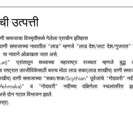
ाझे सिनेप्रेम
मातृभाषा अहिराणी
Medical
बी.जे.मेडीकल काॅ
ी उत्पत्ती
stars.
ाझा नातू अगस्त्य
मणिपूर संघर्ष
समाजाचा विस्मृतीमध्ये गेलेला प्राचीन इतिहास
ी समाजाच्या नावातील "लाड" म्हणजे "लाड देश/लाट देश/गुजरात" हा प
 या नावाने ओळखला जात असे. 
t)" प्रांतातून सध्याच्या महाराष्ट्र राज्यात म्हणजे बुद्ध
खीय) वाणी समाजाच्या “सका/शक/Scythian” पूर्वजांचे "गोदावरी" नदीच्य
shmaka)" व "गोदावरी" नदीच्या दक्षिणेला स्थलांतरित झ
े दोन गटात विभाजन झाले. 
्त्र).