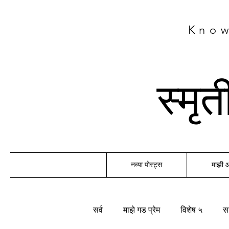
Know
स्मृ
नव्या पोस्ट्स
माझी
सर्व
माझे गड प्रेम
विशेष ५
सा