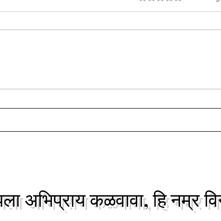
कुलग्र
सर्वांच्या माहितीसाठी लाड सका(शाखीय)
वाणी समाजातील धार्मिक कार्ये ज्यांच्या
सर्वां
मार्गदर्शनाखाली साजरी केली जातात त्या
वाणी सम
नाशिकच्या सर्व...
मार्गद
नाशिकच्
ा अभिप्राय कळवावा, हि नम्र वि