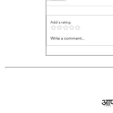
व परिवर्तन"
महाराष्ट्रातील "सका/शक/Scythian"
वंशाच्या "लाड सका(लाड शाखीय) वाणी"
Add a rating
समाजामधील "सामाजिक उत्क्रांती व
परिवर्तन" इ.स.१९३० च्या सुमारास...
Write a comment...
आपल