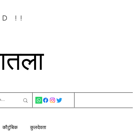
ED !!
नातला
कौटुंबिक
कुलदेवता