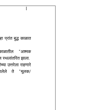
लेजच्या आठवणी
्रांत बुद्ध काळात 
 काळातील "अश्मक 
(Assaka/Ashmaka)"  या राष्ट्रात उपजीविकेसाठी बराच मोठा लाड सका(लाड शाखीय) वाणी समाज स्थलांतरित झाला. 
ा उत्तरेला राहणारे 
ालेले ते "मूलक/