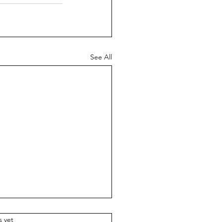
See All
का(शाखीय) वाणी समाजातील
.
s yet