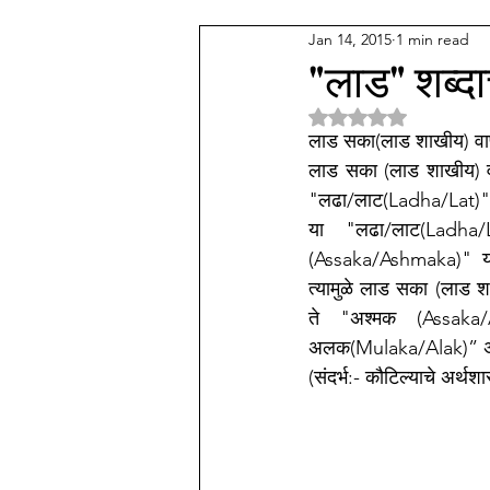
Jan 14, 2015
1 min read
देव कुल
अन्य वाणी समाज
म
"लाड" शब्दाच
Rated NaN out of 5 
पॅथाॅलाॅजी प्रॅक्टिस
संगीत
म
लाड सका(लाड शाखीय) वाणी 
लाड सका (लाड शाखीय) वाण
"लढा/लाट(Ladha/Lat)" 
या "लढा/लाट(Ladha/La
त्यामुळे लाड सका (लाड शा
ते "अश्मक (Assaka/A
अलक(Mulaka/Alak)” अस
(संदर्भ:- कौटिल्याचे अर्थशास