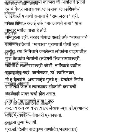
बागलाणात दुष्काळाच्या काळात जी आंदोलने झाली 
लाडशाखीय वाणी समाज
त्याचे केंद्र लाडसक्का/लाडसका/लाडशिक्के/
इतिहास
लाडशाखीय वाणी समाजाचे "समाजरत्न" श्री. 
नरहर गोपाळ अलई उर्फ “बागलाणचे बाबा" यांचा 
मासिक विशेष
नामपूर मधील वाडा हे होते. 
कौटुंबिक
नामपूरला श्री. नरहर गोपाळ अलई उर्फ “बागलाणचे 
कुलदेवता
बाबा" प्रतिवर्षी "भागवत" पुराणाची पोथी सुरु 
करीत. त्या निमित्ताने जमलेल्या लोकांना वाड्यातील 
देव कुल
गुप्त बैठकांत नेत्यांनी (सर्वश्री सितारामशास्त्री, 
अन्य वाणी समाज
तर्कतीर्थ लक्ष्मणशास्त्री जोशी, नाशिकचे वकील 
दादासाहेब गद्रे, जानोरकर, डॉ. खाडिलकर, 
माझे सिनेप्रेम
गो.ह.देशपांडे, अप्पासाहेब गुळवे इ.) घेतलेले निर्णय 
मातृभाषा अहिराणी
सांगितले जात व त्याच्यावर लोकांनी करायची 
Medical
कार्यवाही यावर चर्चा होत असत.  
(संदर्भ:-“बागलाणचे बाबा",पृष्ठ 
बी.जे.मेडीकल काॅलेजच्या आठवणी
क्र.११९-१२०,१५९,१६५ लेखक -प्रा.डॉ.प्रभाकर 
पॅथाॅलाॅजी प्रॅक्टिस
मांडे, प्रकाशक-गोदावरी प्रकाशन).
आपला कृपाभिलाषी,
संगीत
प्रा.डॉ.दिलीप बाळकृष्ण वाणी(देव,भडगावकर)