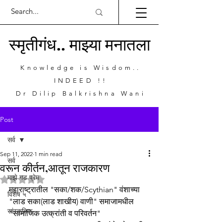
स्मृतीगंध.. माझ्या मनातला
Knowledge is Wisdom..
INDEED !!
Dr Dilip Balkrishna Wani
Post
सर्व
Sep 11, 2022
1 min read
सर्व
वरून कीर्तन,आतून राजकारण
माझे गड प्रेम
Rated NaN out of 5 stars.
महाराष्ट्रातील "सका/शक/Scythian" वंशाच्या 
विशेष ५
"लाड सका(लाड शाखीय) वाणी" समाजामधील 
सांस्कृतिक
"सामाजिक उत्क्रांती व परिवर्तन"