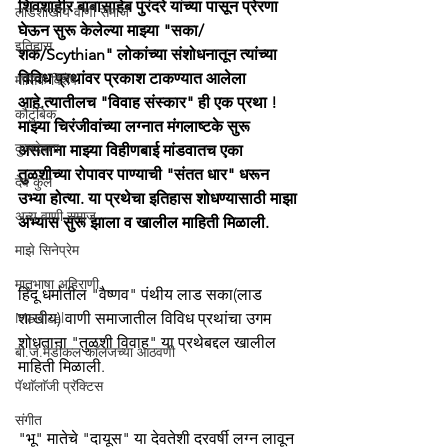
शिवशाहीर बाबासाहेब पुरंदरे यांच्या पासून प्रेरणा 
लाडशाखीय वाणी समाज
घेऊन सुरू केलेल्या माझ्या "सका/
इतिहास
शक/Scythian" लोकांच्या संशोधनातून त्यांच्या 
विविध प्रथांवर प्रकाश टाकण्यात आलेला 
मासिक विशेष
आहे.त्यातीलच "विवाह संस्कार" ही एक प्रथा ! 
कौटुंबिक
माझ्या चिरंजीवांच्या लग्नात मंगलाष्टके सुरू 
कुलदेवता
असताना माझ्या विहीणबाई मांडवातच एका 
तुळशीच्या रोपावर पाण्याची "संतत धार" धरून 
देव कुल
उभ्या होत्या. या प्रथेचा इतिहास शोधण्यासाठी माझा 
अन्य वाणी समाज
अभ्यास सुरू झाला व खालील माहिती मिळाली.
माझे सिनेप्रेम
मातृभाषा अहिराणी
हिंदू धर्मातील "वैष्णव" पंथीय लाड सका(लाड 
Medical
शाखीय) वाणी समाजातील विविध प्रथांचा उगम 
शोधताना "तुळशी विवाह" या प्रथेबद्दल खालील 
बी.जे.मेडीकल काॅलेजच्या आठवणी
माहिती मिळाली.
पॅथाॅलाॅजी प्रॅक्टिस
संगीत
"भू" मातेचे "दायूस" या देवतेशी दरवर्षी लग्न लावून 