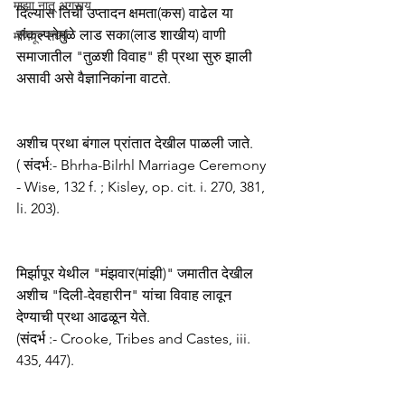
माझा नातू अगस्त्य
दिल्यास तिची उप्तादन क्षमता(कस) वाढेल या 
संकल्पनेमुळे लाड सका(लाड शाखीय) वाणी 
मणिपूर संघर्ष
समाजातील "तुळशी विवाह" ही प्रथा सुरु झाली 
असावी असे वैज्ञानिकांना वाटते. 
अशीच प्रथा बंगाल प्रांतात देखील पाळली जाते. 
( संदर्भ:- Bhrha-Bilrhl Marriage Ceremony 
- Wise, 132 f. ; Kisley, op. cit. i. 270, 381, 
li. 203). 
मिर्झापूर येथील "मंझवार(मांझी)" जमातीत देखील 
अशीच "दिली-देवहारीन" यांचा विवाह लावून 
देण्याची प्रथा आढळून येते. 
(संदर्भ :- Crooke, Tribes and Castes, iii. 
435, 447). 