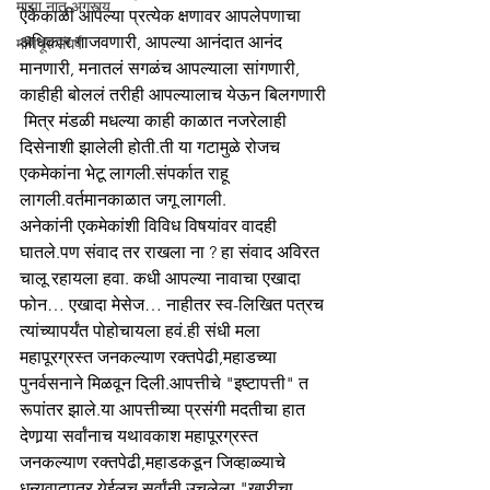
माझा नातू अगस्त्य
ऐकेकाळी आपल्या प्रत्येक क्षणावर आपलेपणाचा 
अधिकार गाजवणारी, आपल्या आनंदात आनंद 
मणिपूर संघर्ष
मानणारी, मनातलं सगळंच आपल्याला सांगणारी, 
काहीही बोललं तरीही आपल्यालाच येऊन बिलगणारी 
 मित्र मंडळी मधल्या काही काळात नजरेलाही 
दिसेनाशी झालेली होती.ती या गटामुळे रोजच 
एकमेकांना भेटू लागली.संपर्कात राहू 
लागली.वर्तमानकाळात जगू लागली.  
अनेकांनी एकमेकांशी विविध विषयांवर वादही 
घातले.पण संवाद तर राखला ना ? हा संवाद अविरत 
चालू रहायला हवा. कधी आपल्या नावाचा एखादा 
फोन… एखादा मेसेज… नाहीतर स्व-लिखित पत्रच 
त्यांच्यापर्यंत पोहोचायला हवं.ही संधी मला 
महापूरग्रस्त जनकल्याण रक्तपेढी,महाडच्या 
पुनर्वसनाने मिळवून दिली.आपत्तीचे "इष्टापत्ती" त 
रूपांतर झाले.या आपत्तीच्या प्रसंगी मदतीचा हात 
देणार्‍या सर्वांनाच यथावकाश महापूरग्रस्त 
जनकल्याण रक्तपेढी,महाडकडून जिव्हाळ्याचे 
धन्यवादपत्र येईलच.सर्वांनी उचलेला "खारीचा 