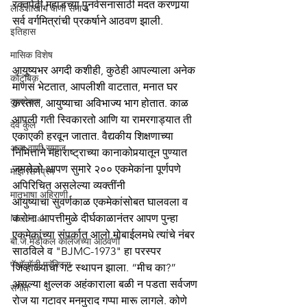
रक्तपेढी,महाडच्या पुनर्वसनासाठी मदत करणार्‍या 
लाडशाखीय वाणी समाज
सर्व वर्गमित्रांची प्रकर्षाने आठवण झाली.
इतिहास
मासिक विशेष
आयुष्यभर अगदी कशीही, कुठेही आपल्याला अनेक 
कौटुंबिक
माणसं भेटतात, आपलीशी वाटतात, मनात घर 
कुलदेवता
करतात, आयुष्याचा अविभाज्य भाग होतात. काळ 
आपली गती स्विकारतो आणि या रामरगाड्यात ती 
देव कुल
एकाएकी हरवून जातात. वैद्यकीय शिक्षणाच्या 
अन्य वाणी समाज
निमित्ताने महाराष्ट्राच्या कानाकोपर्‍यातून पुण्यात 
जमलेलो आपण सुमारे २०० एकमेकांना पूर्णपणे 
माझे सिनेप्रेम
अपिरिचित असलेल्या व्यक्तींनी 
मातृभाषा अहिराणी
आयुष्याचा सुवर्णकाळ एकमेकांसोबत घालवला व 
Medical
करोना आपत्तीमुळे दीर्घकाळानंतर आपण पुन्हा 
एकमेकांच्या संपर्कात आलो.मोबाईलमधे त्यांचे नंबर 
बी.जे.मेडीकल काॅलेजच्या आठवणी
साठविले व "BJMC-1973" हा परस्पर 
पॅथाॅलाॅजी प्रॅक्टिस
जिव्हाळ्याचा गट स्थापन झाला. “मीच का?” 
असल्या क्षुल्लक अहंकाराला बळी न पडता सर्वजण 
संगीत
रोज या गटावर मनमुराद गप्पा मारू लागले. कोणे 