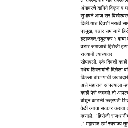
तो कोरणार्‍याचे नाव कोरल
अंगावरचे दागिने विकून व 
सुभाषने आज सर विश्वेश्वर
दिली.याच दिवशी मराठी साम्
प्रमुख, वडार समाजाचे हिरो
इटाळकर/इंदुलकर ? वाचा 
वडार समाजाचे हिरोजी इटा
राज्यानी त्याच्यावर
सोपावली. एके दिवशी काही म
मधेच शिवरायांनी दिलेला 
किल्ला बांधण्याची जबाबदार
असे महाराज आपल्याला म्ह
काही पैसे जमवले.तो आपल्
बांधून काढली.छत्रपती शि
वेळी त्याचा सत्कार करावा 
म्हणाले, "हिरोजी राजधानीच
," महाराज,उभं स्वराज्य 