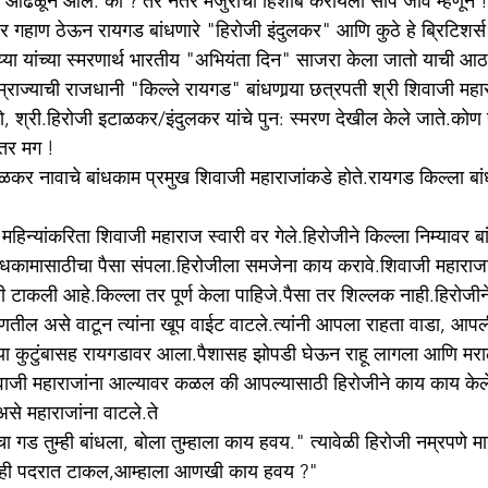
ेले आढळून आले. का ? तर नंतर मजुरीचा हिशोब करायला सोपे जावे म्हणून ! 
घर गहाण ठेऊन रायगड बांधणारे "हिरोजी इंदुलकर" आणि कुठे हे ब्रिटिशर्स
य्या यांच्या स्मरणार्थ भारतीय "अभियंता दिन" साजरा केला जातो याची 
राज्याची राजधानी "किल्ले रायगड" बांधणार्‍या छत्रपती श्री शिवाजी महार
, श्री.हिरोजी इटाळकर/इंदुलकर यांचे पुन: स्मरण देखील केले जाते.कोण ह
तर मग !
ळकर नावाचे बांधकाम प्रमुख शिवाजी महाराजांकडे होते.रायगड किल्ला बा
हिन्यांकरिता शिवाजी महाराज स्वारी वर गेले.हिरोजीने किल्ला निम्यावर 
बांधकामासाठीचा पैसा संपला.हिरोजीला समजेना काय करावे.शिवाजी महाराज
ी टाकली आहे.किल्ला तर पूर्ण केला पाहिजे.पैसा तर शिल्लक नाही.हिरोजीने
णतील असे वाटून त्यांना खूप वाईट वाटले.त्यांनी आपला राहता वाडा, आ
या कुटुंबासह रायगडावर आला.पैशासह झोपडी घेऊन राहू लागला आणि मरा
वाजी महाराजांना आल्यावर कळल की आपल्यासाठी हिरोजीने काय काय केले.र
असे महाराजांना वाटले.ते
ा गड तुम्ही बांधला, बोला तुम्हाला काय हवय." त्यावेळी हिरोजी नम्रपणे म
तुम्ही पदरात टाकल,आम्हाला आणखी काय हवय ?"