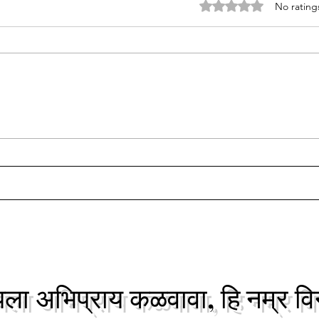
"आपटा रेल्वे स्टेशन"
"मृगाग
Rated 0 out of 5 stars
No rating
ता.सु
"आपटा रेल्वे स्टेशन" माझ्या आयुष्यात
"पनवेल-आपटा रेल्वे स्टेशन" ला
"मृगाग
मनोरंजनाच्या दृष्टीने अनन्य साधारण महत्व
आपला व
आहे. अकरावी,पी.डी.व...
"मृगाग
आपल्या 
ा अभिप्राय कळवावा, हि नम्र वि