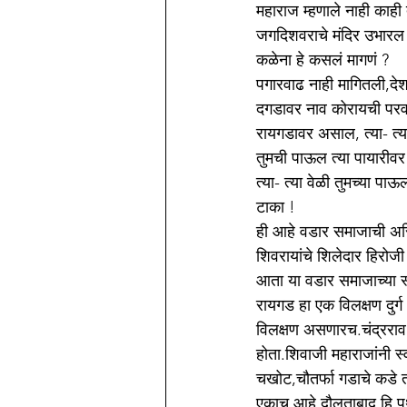
महाराज म्हणाले नाही काही
जगदिशवराचे मंदिर उभारल 
कळेना हे कसलं मागणं ?
पगारवाढ नाही मागितली,दे
दगडावर नाव कोरायची परवान
रायगडावर असाल, त्या- त्या व
तुमची पाऊल त्या पायारीव
त्या- त्या वेळी तुमच्या 
टाका !
ही आहे वडार समाजाची अस्
शिवरायांचे शिलेदार हिरो
आता या वडार समाजाच्या स्था
रायगड हा एक विलक्षण दुर्
विलक्षण असणारच.चंद्रराव 
होता.शिवाजी महाराजांनी 
चखोट,चौतर्फा गडाचे कडे त
एकाच आहे.दौलताबाद हि पृ