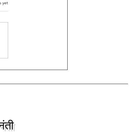
ड किल्ला,
.
s yet
धागड,जि.रायगड"
ड किल्ला,ता.सुधागड,जि.रायगड"
र्गमित्र बापू घोडके यांने नुकताच
ड किल्ला,ता.सुधागड,जि.रायगड" हा
सुवर्ण महोत्सवी...
नंती