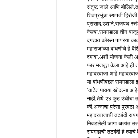
संतुष्ट जाले आणि बोलिले,
शिवप्रभूंचा स्थपती हिरोज
प्रासाद,उद्याने,राजपथ,स्
केल्या.रायगडाला तीन बाजून
दगडात कोरून पायरया काढल
महाराजांच्या बांधणीचे हे 
दमावा,अशी योजना केली आहे
फार मजबूत केला आहे.ही 
महादरवाजा आहे.महादरवाजा 
या बांधणीबद्दल रायगडाला 
'वाटेत पायर्‍या खोदल्या आ
नाही,तेथे २४ फुट उंचीचा 
की,अन्नाचा पुरेसा पुरवठा 
महादरवाजाची तटबंदी रायगड
निवडलेली जागा अत्यंत उत्त
रायगडाची तटबंदी हे त्याच