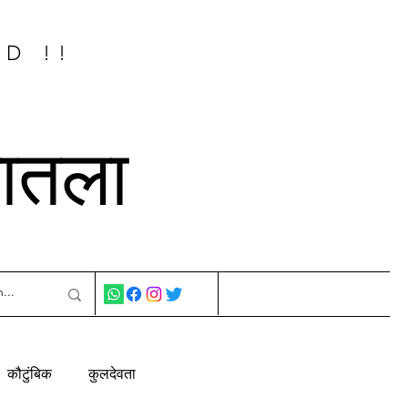
ED !!
नातला
कौटुंबिक
कुलदेवता