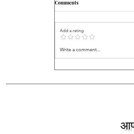
"Oppenheimer - Part २०"
Comments
"Oppenheimer - Part २०" काल
रात्री जावई सागर,कन्या किर्ती,बंधू
सुहास,वहिनी प्रतिभा व पत्नीची वहिनी
Add a rating
माधवी असा सहकुटुंब सहपरिवार
घरबसल्या...
Write a comment...
आपल