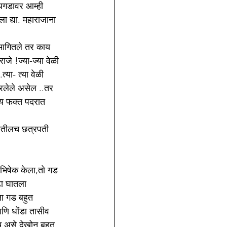
ायगडावर आम्ही 
 द्या. महाराजाना 
 मागितले तर काय
े !ज्या-ज्या वेळी 
्या- त्या वेळी 
रलेले असेल ..तर 
्य फक्त पदरात 
जातीलच छत्रपती 
ाभिषेक केला,तो गड 
ढा घातला 
ा गड बहुत 
णि धोंडा तासीव 
 असे देखोन बहुत 