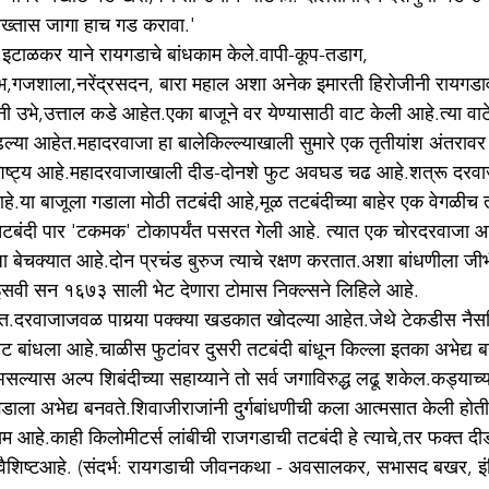
तख्तास जागा हाच गड करावा.'
ी इटाळकर याने रायगडाचे बांधकाम केले.वापी-कूप-तडाग, 
तंभ,गजशाला,नरेंद्रसदन, बारा महाल अशा अनेक इमारती हिरोजीनी रायगडाव
ी उभे,उत्ताल कडे आहेत.एका बाजूने वर येण्यासाठी वाट केली आहे.त्या वा
्या आहेत.महादरवाजा हा बालेकिल्ल्याखाली सुमारे एक तृतीयांश अंतरावर
वैशिष्ट्य आहे.महादरवाजाखाली दीड-दोनशे फुट अवघड चढ आहे.शत्रू दरवाजाप
.या बाजूला गडाला मोठी तटबंदी आहे,मूळ तटबंदीच्या बाहेर एक वेगळीच त
तटबंदी पार 'टकमक' टोकापर्यंत पसरत गेली आहे. त्यात एक चोरदरवाजा 
बेचक्यात आहे.दोन प्रचंड बुरुज त्याचे रक्षण करतात.अशा बांधणीला जीभ
इसवी सन १६७३ साली भेट देणारा टोमास निक्ल्सने लिहिले आहे.
हेत.दरवाजाजवळ पायर्‍या पक्क्या खडकात खोदल्या आहेत.जेथे टेकडीस नैसर्
तट बांधला आहे.चाळीस फुटांवर दुसरी तटबंदी बांधून किल्ला इतका अभेद्य
असल्यास अल्प शिबंदीच्या सहाय्याने तो सर्व जगाविरुद्ध लढू शकेल.कड्याच्
ाला अभेद्य बनवते.शिवाजीराजांनी दुर्गबांधणीची कला आत्मसात केली होत
म आहे.काही किलोमीटर्स लांबीची राजगडाची तटबंदी हे त्याचे,तर फक्त दीड
े वैशिष्टआहे. (संदर्भ: रायगडाची जीवनकथा - अवसालकर, सभासद बखर, इंग