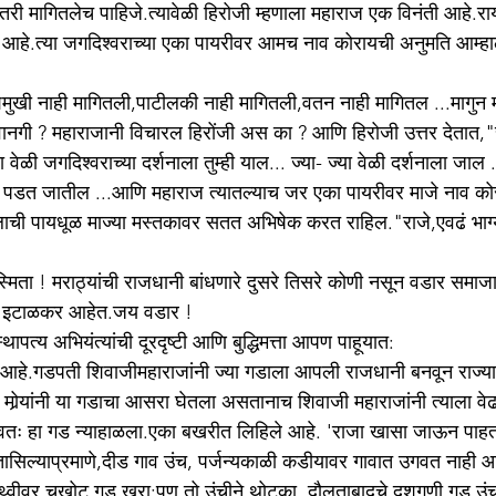
 तरी मागितलेच पाहिजे.त्यावेळी हिरोजी म्हणाला महाराज एक विनंती आहे.र
आहे.त्या जगदिश्वराच्या एका पायरीवर आमच नाव कोरायची अनुमति आम्हाला
शमुखी नाही मागितली,पाटीलकी नाही मागितली,वतन नाही मागितल ...मागुन
गी ? महाराजानी विचारल हिरोंजी अस का ? आणि हिरोजी उत्तर देतात,"राज
ेळी जगदिश्वराच्या दर्शनाला तुम्ही याल... ज्या- ज्या वेळी दर्शनाला जाल ..त
र पडत जातील ...आणि महाराज त्यातल्याच जर एका पायरीवर माजे नाव को
पाऊलाची पायधूळ माज्या मस्तकावर सतत अभिषेक करत राहिल."राजे,एवढं भाग
मिता ! मराठ्यांची राजधानी बांधणारे दुसरे तिसरे कोणी नसून वडार समा
जी इटाळकर आहेत.जय वडार ! 
पत्य अभियंत्यांची दूरदृष्टी आणि बुद्धिमत्ता आपण पाहूयात:
ग आहे.गडपती शिवाजीमहाराजांनी ज्या गडाला आपली राजधानी बनवून राज्य
मोर्‍यांनी या गडाचा आसरा घेतला असतानाच शिवाजी महाराजांनी त्याला वे
स्वतः हा गड न्याहाळला.एका बखरीत लिहिले आहे. 'राजा खासा जाऊन पाहत
ासिल्याप्रमाणे,दीड गाव उंच, पर्जन्यकाळी कडीयावर गावात उगवत नाही आ
थ्वीवर चखोट गड खरा;पण तो उंचीने थोटका. दौलताबादचे दशगुणी गड उंच