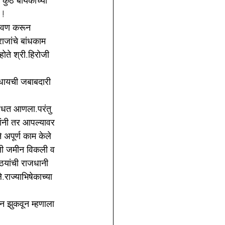
कुठे बायकोच्या 
 !
आठवण करून 
ाजांचे बांधकाम 
ोते श्री.हिरोजी 
ंधायची जबाबदारी 
बांधत आणला.परंतु 
ांनी तर आपल्यावर 
 अपूर्ण काम केले 
पली जमीन विकली व 
ठयांची राजधानी 
ाज्याभिषेकाच्या 
ान झुकवून म्हणाला 