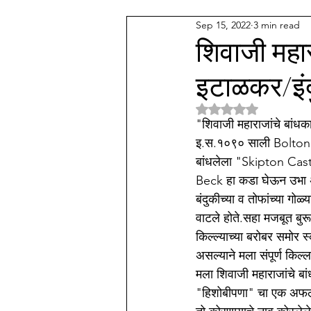
Sep 15, 2022
3 min read
देव कुल
अन्य वाणी समाज
म
शिवाजी महार
इटाळकर/इं
पॅथाॅलाॅजी प्रॅक्टिस
संगीत
म
Rated NaN out of 5 
"शिवाजी महाराजांचे बांध
इ.स.१०९० साली Bolton A
बांधलेला "Skipton Cast
Beck हा कडा घेऊन उभा असल्
बंदुकीच्या व तोफांच्या गोळ
वाटले होते.सहा मजबूत बुरू
किल्ल्याच्या बरोबर समोर स्क
असल्याने मला संपूर्ण किल
मला शिवाजी महाराजांचे बां
"हिशोबीपणा" चा एक अफलातून