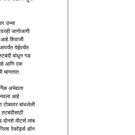
र उभ्या 
टेवरही जागोजागी 
 आहे.शिवाजी 
र्यंत येईपर्यंत 
टबंदी बांधून गड 
आहे आणि एक 
ी म्हणतात.
गिक अभेद्यता 
 बनवला आहे 
या टोकावर बांधलेली 
ी.तटबंदीसाठी 
-दोनशे मीटर्स लांब 
्लिश रेकॉर्ड्स ऑन 