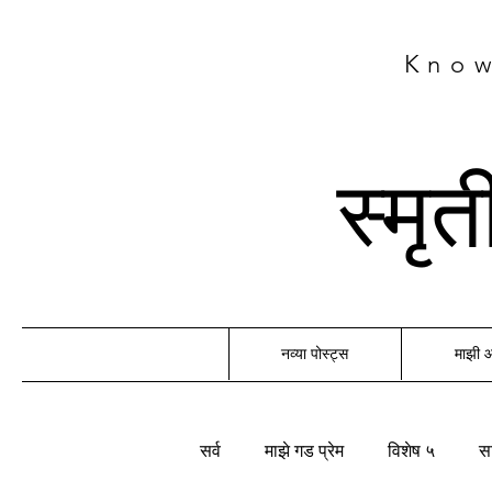
Know
स्मृ
नव्या पोस्ट्स
माझी
सर्व
माझे गड प्रेम
विशेष ५
सा