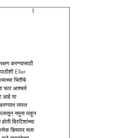
लेजच्या आठवणी
क्षण करण्यासाठी 
पाठीशी Eller 
च्या भिंतींचे 
ला फार आश्चर्य 
र आहे.या 
 करण्यात व्यस्त 
फलातून नमुना पाहून 
ोती.ब्रिटिशांच्या 
येक चिर्‍यावर मला 