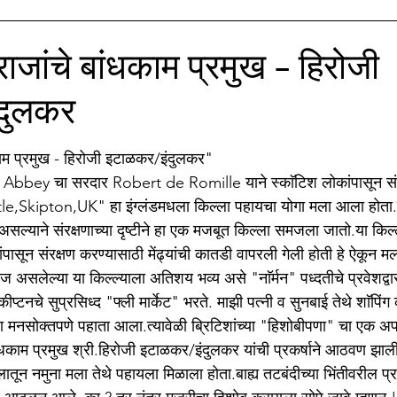
ाझे सिनेप्रेम
मातृभाषा अहिराणी
Medical
बी.जे.मेडीकल काॅ
ाजांचे बांधकाम प्रमुख - हिरोजी
दुलकर
ाझा नातू अगस्त्य
मणिपूर संघर्ष
stars.
काम प्रमुख - हिरोजी इटाळकर/इंदुलकर"
bbey चा सरदार Robert de Romille याने स्काॅटिश लोकांपासून संर
le,Skipton,UK" हा इंग्लंडमधला किल्ला पहायचा योगा मला आला होता.
याने संरक्षणाच्या दृष्टीने हा एक मजबूत किल्ला समजला जातो.या किल्ल्या
्यांपासून संरक्षण करण्यासाठी मेंढ्यांची कातडी वापरली गेली होती हे ऐकून म
ज असलेल्या या किल्ल्याला अतिशय भव्य असे "नाॅर्मन" पध्दतीचे प्रवेशद्वा
ीप्टनचे सुप्रसिध्द "फ्ली मार्केट" भरते. माझी पत्नी व सुनबाई तेथे शाॅपिंग
्ला मनसोक्तपणे पहाता आला.त्यावेळी ब्रिटिशांच्या "हिशोबीपणा" चा एक अ
धकाम प्रमुख श्री.हिरोजी इटाळकर/इंदुलकर यांची प्रकर्षाने आठवण झाली ह
 नमुना मला तेथे पहायला मिळाला होता.बाह्य तटबंदीच्या भिंतीवरील प्रत्