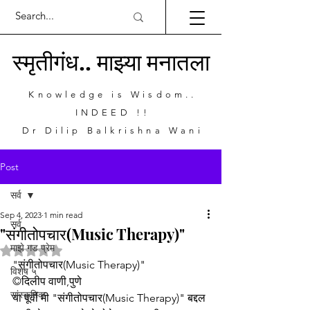
स्मृतीगंध.. माझ्या मनातला
Knowledge is Wisdom..
INDEED !!
Dr Dilip Balkrishna Wani
Post
सर्व
Sep 4, 2023
1 min read
सर्व
"संगीतोपचार(Music Therapy)"
माझे गड प्रेम
Rated NaN out of 5 stars.
"संगीतोपचार(Music Therapy)"
विशेष ५
©दिलीप वाणी,पुणे
सांस्कृतिक
या पूर्वी मी "संगीतोपचार(Music Therapy)" बद्दल 