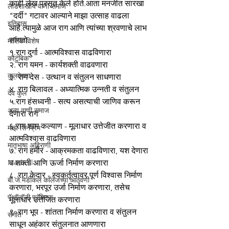
काही लेख प्रसृत केले होते.आता मनजीत सारखा 
लाडशाखीय वाणी समाज
"दर्दी" गटावर आल्याने माझा उत्साह वाढला 
इतिहास
आहे.त्यामुळे आज राग आणि त्यांच्या श्रवणाचे लाभ 
सांगतो.
मासिक विशेष
१.राग दुर्गा - आत्मविश्वास वाढविणारा
कौटुंबिक
२. राग यमन - कार्यशक्ती वाढवणारा
कुलदेवता
३. राग देस - उत्थान व संतुलन साधणारा
४. राग बिलावल - अध्यात्मिक उन्नती व संतुलन
देव कुल
५.राग हंसध्वनी - सत्य असत्याची जाणिव करून 
अन्य वाणी समाज
देणारा राग
६.राग शाम कल्याण - मूलाधार उत्तेजीत करणारा व 
माझे सिनेप्रेम
आत्मविश्वास वाढविणारा
मातृभाषा अहिराणी
७. राग हमीर - आक्रमकता वाढविणारा, यश देणारा 
Medical
व शक्ती आणि ऊर्जा निर्माण करणारा
८. राग केदार - स्वकर्तृत्वावर पूर्ण विश्वास निर्माण 
बी.जे.मेडीकल काॅलेजच्या आठवणी
करणारा, भरपूर उर्जा निर्माण करणारा, तसेच 
पॅथाॅलाॅजी प्रॅक्टिस
मूलाधार उत्तेजित करणारा
९. राग भूप - शांतता निर्माण करणारा व संतुलन 
संगीत
साधून अहंकार संतुलनात आणणारा