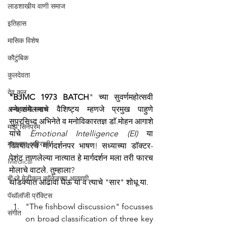
लाडशाखीय वाणी समाज
इतिहास
मासिक विशेष
कौटुंबिक
कुलदेवता
देव कुल
"BJMC 1973 BATCH
" च्या सुवर्णमहोत्सवी 
स्नेहसंमेलनाचे वैशिष्ट्य म्हणजे प्रमुख पाहुणे 
अन्य वाणी समाज
सुप्रसिध्द अभिनेते व मनोविकारतज्ञ डाॅ.मोहन आगाशे 
माझे सिनेप्रेम
यांचे 
Emotional Intelligence (EI)
 या 
मातृभाषा अहिराणी
विषयावरचे मार्गदर्शनपर भाषण! सध्याच्या डाॅक्टर-
पेशंट ताणलेल्या नात्यात हे मार्गदर्शन मला तरी फारच 
Medical
मोलाचे वाटले. तुम्हाला? 
बी.जे.मेडीकल काॅलेजच्या आठवणी
थोडक्यात आढावा घेऊ या व त्याचे "सार" शोधू या.
पॅथाॅलाॅजी प्रॅक्टिस
"The fishbowl discussion" focusses 
संगीत
on broad classification of three key 