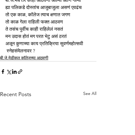
बी.जे.मधे तर काही आठवणी आल्या आणि गेल्या 
ह्या पलिकडे दोस्तांच आजुबाजुला असणं एवढंच
तो एक काळ, काॅलेज त्याच क्षणात जगण
तो काळ गेला राहिली फक्त आठवण
ते तसंच पुर्वीच काही राहिलेलं नसतं 
मन उदास होतं मग परत भेटु असं ठरतं
अजून कुणाच्या काय प्रतिक्रिया सुवर्णमहोत्सवी
 स्नेहसंमेलनावर ?
बी.जे.मेडीकल काॅलेजच्या आठवणी
See All
Recent Posts