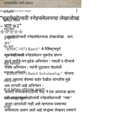
लाडशाखीय वाणी समाज
Dec 3, 2023
2 min read
इतिहास
"सुवर्णमहोत्सवी स्नेहसंमेलनाचा लेखाजोखा
मासिक विशेष
- भाग ७२"
कौटुंबिक
Rated NaN out of 5 stars.
"सुवर्णमहोत्सवी स्नेहसंमेलनाचा लेखाजोखा - भाग 
कुलदेवता
७२"
देव कुल
"BJMC-1973 Batch" चे वैशिष्ट्यपूर्ण 
अन्य वाणी समाज
सुवर्णमहोत्सवी स्नेहसंमेलन नुकतेच संपन्न 
झाले.सर्वांचे मन:पूर्वक अभिनंदन ! नसली व दीप्याचे 
माझे सिनेप्रेम
विशेष अभिनंदन ! त्यांनी पुढाकार घेतलेली 
मातृभाषा अहिराणी
"BJMC-1973 Batch Scholarship"  योजना 
आता आपल्या बॅचच्या बाहेर देखील चांगलीच मुळे 
Medical
धरू लागली आहे.अभिनंदन !
बी.जे.मेडीकल काॅलेजच्या आठवणी
अंजली मंगरूळकर(दीप्ती वैद्य) ने एक आठवडा झाला 
तरी अजून सुवर्णमहोत्सवी स्नेहसंमेलनाची "नशा" 
पॅथाॅलाॅजी प्रॅक्टिस
अजून उतरलेली नाही असे म्हणताच पक्याच्या 
संगीत
कवित्वाला उधाण आले आहे.संजूच्या लेखावर पक्याने 