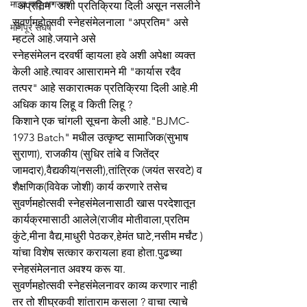
माझा नातू अगस्त्य
"अप्रतिम" अशी प्रतिक्रिया दिली असून नसलीने 
सुवर्णमहोत्सवी स्नेहसंमेलनाला "अप्रतिम" असे 
मणिपूर संघर्ष
म्हटले आहे.जयाने असे  
स्नेहसंमेलन दरवर्षी व्हायला हवे अशी अपेक्षा व्यक्त 
केली आहे.त्यावर आसारामने मी "कार्यास रदैव 
तत्पर" आहे सकारात्मक प्रतिक्रिया दिली आहे.मी 
अधिक काय लिहू व किती लिहू ?
किशाने एक चांगली सूचना केली आहे."BJMC-
1973 Batch" मधील उत्कृष्ट सामाजिक(सुभाष 
सुराणा), राजकीय (सुधिर तांबे व जितेंद्र 
जामदार),वैद्यकीय(नसली),तांत्रिक (जयंत सरवटे) व 
शैक्षणिक(विवेक जोशी) कार्य करणारे तसेच 
सुवर्णमहोत्सवी स्नेहसंमेलनासाठी खास परदेशातून 
कार्यक्रमासाठी आलेले(राजीव मोतीवाला,प्रतिम 
कुंटे,मीना वैद्य,माधुरी पेठकर,हेमंत घाटे,नसीम मर्चंट ) 
यांचा विशेष सत्कार करायला हवा होता.पुढच्या 
स्नेहसंमेलनात अवश्य करू या.
सुवर्णमहोत्सवी स्नेहसंमेलनावर काव्य करणार नाही 
तर तो शीघ्रकवी शांताराम कसला ? वाचा त्याचे 