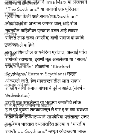
जगाला व्हावी या उद्देशाने Irma Marx या लेखकाने 
लाडशाखीय वाणी समाज
"The Scythians" या नावाची एक पुस्तिका 
इतिहास
प्रकाशित केली आहे.सका/शक/Scythian" 
लोकांचा मोठा अभ्यास जगभर चालू आहे.रोज 
मासिक विशेष
नवनवीन माहितीवर प्रकाश पडत आहे.त्यावर 
कौटुंबिक
समस्त लाड सका (शाखीय) वाणी समाज बांधवांचे 
कुलदेवता
लक्ष असले पाहिजे.
मध्य आशियातील सायबेरिया प्रांतात, अल्ताई पर्वत 
देव कुल
रांगांमधे रहाणार्‍या, इराणी मूळ असलेल्या या "सका/
अन्य वाणी समाज
शक/Scythian" टोळ्यांना "Kindred 
Scythians/ Eastern Scythians) म्हणून 
माझे सिनेप्रेम
ओळखले जाते. हेच महाराष्ट्रातील लाड सका/
मातृभाषा अहिराणी
शाखीय वाणी समाज बांधवांचे पूर्वज आहेत.(संदर्भ - 
Medical
Herodotus)
इराणी मूळ असलेल्या या भटक्या जमातीचे लोक 
बी.जे.मेडीकल काॅलेजच्या आठवणी
इ.स.पूर्व दुसर्‍या शतकापासून ते पार इ.स.च्या चवथ्या 
पॅथाॅलाॅजी प्रॅक्टिस
शतकापर्यंत टप्प्याटप्प्याने सायबेरिया प्रांतातून उत्तर 
व पश्चिम भारतात स्थलांतरित झाल्या व "भारतीय 
संगीत
शक/Indo-Scythians" म्हणून ओळखल्या जाऊ 