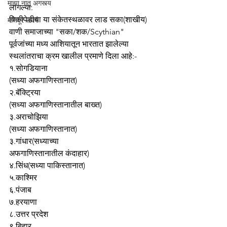
माझा नातू अगस्त्य
लागल्या.
विकीपेडीया या संकेतस्थळावर लाड सका(शाखीय) 
मणिपूर संघर्ष
वाणी समाजाच्या "सका/शक/Scythian" 
पूर्वजांच्या मध्य आशियातून भारतात झालेल्या 
स्थलांतराचा क्रम खालील प्रमाणे दिला आहे:-
१.सोगडियाना
(सध्या अफगाणिस्तानात)
२.बॅक्ट्रिया
(सध्या अफगाणिस्तानातील बाख्त)
३.अराचोझिया
(सध्या अफगाणिस्तानात)
३.गांधार(सध्याच्या 
अफगाणिस्तानातील कंदाहार)
४.सिंध(सध्या पाकिस्तानात)
५.काश्मिर
६.पंजाब
७.हरयाणा
८.उत्तर प्रदेश
९.बिहार