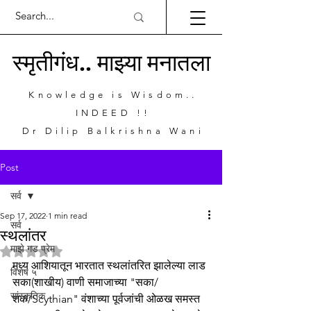
स्मृतीगंध.. माझ्या मनातला
Knowledge is Wisdom..
INDEED !!
Dr Dilip Balkrishna Wani
Post
सर्व
Sep 17, 2022
1 min read
सर्व
स्थलांतर
माझे गड प्रेम
Rated NaN out of 5 stars.
मध्य आशियातून भारतात स्थलांतरित झालेल्या लाड 
विशेष ५
सका(शाखीय) वाणी समाजाच्या "सका/
सांस्कृतिक
शक/Scythian" वंशाच्या पूर्वजांची ओळख समस्त 