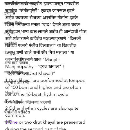
लाडशाखीय वाणी समाज
मनजीत गटावर सक्रीय झाल्यापासून गटावरील 
सगळेच "संगीतप्रेमी" एकदम जागरूक झाले 
इतिहास
आहेत.उदयच्या रोजच्या अप्रतिम गीतांना इतके 
मासिक विशेष
दिवस मनातल्या मनात "दाद" देणारे आता चक्क 
संगीतावर भाष्य करू लागले आहेत.ही आनंदाची गोष्ट 
कौटुंबिक
आहे.शांतारामने कवितेत म्हटल्याप्रमाणे "दिलकी 
कुलदेवता
खिचडी पकाये मंजीत दिलवाला" या खिचडीत 
"साधू वाणी डाले पानी और मिर्च मसाला" या 
देव कुल
काव्यपंक्तीप्रमाणे आज "Manjit's 
अन्य वाणी समाज
Manjinopathy - "द्रुत खयाल" !
माझे सिनेप्रेम
"द्रुत खयाल(Drut Khayal)"
1.Drut khayal are performed at tempos 
मातृभाषा अहिराणी
of 150 bpm and higher and are often 
Medical
set to the 16-beat rhythm cycle 
Teentaal. 
बी.जे.मेडीकल काॅलेजच्या आठवणी
2.Other rhythm cycles are also quite 
पॅथाॅलाॅजी प्रॅक्टिस
common.
संगीत
3.One
 or two drut khayal are presented 
during the second part of the 