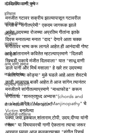
लाडशाखीय वाणी समाज
©दिलीप वाणी,पुणे
इतिहास
मनजीत गटावर सक्रीय झाल्यापासून गटावरील 
मासिक विशेष
सगळेच "संगीतप्रेमी" एकदम जागरूक झाले 
आहेत.उदयच्या रोजच्या अप्रतिम गीतांना इतके 
कौटुंबिक
दिवस मनातल्या मनात "दाद" देणारे आता चक्क 
कुलदेवता
संगीतावर भाष्य करू लागले आहेत.ही आनंदाची गोष्ट 
आहे.शांतारामने कवितेत म्हटल्याप्रमाणे "दिलकी 
देव कुल
खिचडी पकाये मंजीत दिलवाला" यात "साधू वाणी 
अन्य वाणी समाज
डाले पानी और मिर्च मसाला" हे खरे तर उदयच्या 
माझे सिनेप्रेम
"आलापाच्या कोड्या" मुळे घडले आहे.आता शेवटचे 
काही आलापच बाकी आहेत.ते आज सांगेन.त्यानंतर 
मातृभाषा अहिराणी
मनजीतने सांगीतल्याप्रमाणे "माथाफोड" करून 
Medical
संगीताचा "शास्त्रशुध्द अभ्यास"(chords and 
scales) करेन. "Manjit's Manjinopathy" चे 
बी.जे.मेडीकल काॅलेजच्या आठवणी
Victim बनलेल्या 
पॅथाॅलाॅजी प्रॅक्टिस
पक्या,जया,इकबाल,शांताराम,टोपी, उदय,दीप्या यांनी 
संगीत
"शाम" या विषयावरची गाणी ऐकताना त्याचा जरूर 
आस्वाद घ्यावा.आज कलकत्त्याच्या "संगीत रिसर्च 