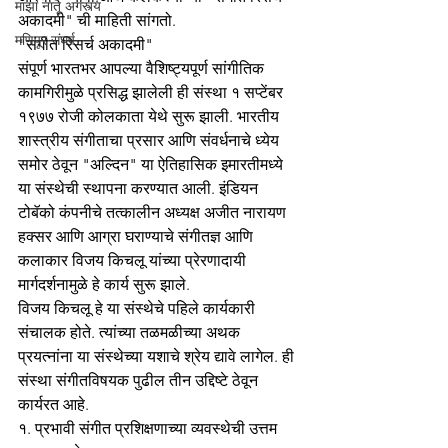
माझा नातू अगस्त्य
अकादमी" ची माहिती सांगतो.
मणिपूर संघर्ष
"संगीत रिसर्च अकादमी"
संपूर्ण भारतभर आपल्या वैशिष्ट्यपूर्ण सांगीतिक 
कामगिरीमुळे प्रसिद्ध झालेली ही संस्था १ सप्टेंबर 
१९७७ रोजी कोलकाता येथे सुरू झाली. भारतीय 
शास्त्रीय संगीताचा प्रसार आणि संवर्धनाचे ध्येय 
समोर ठेवून "अल्दिन" या ऐतिहासिक इमारतीमध्ये 
या संस्थेची स्थापना करण्यात आली. इंडियन 
टोबॅको कंपनीचे तत्कालीन अध्यक्ष अजीत नारायण 
हक्सर आणि आग्रा घराण्याचे संगीतज्ञ आणि 
कलाकार विजय किचलू यांच्या प्रेरणादायी 
मार्गदर्शनामुळे हे कार्य सुरू झाले. 
विजय किचलू हे या संस्थेचे पहिले कार्यकारी 
संचालक होते. त्यांच्या तळमळीच्या अथक 
प्रयत्नांना या संस्थेच्या यशाचे श्रेय द्यावे लागेल. ही 
संस्था संगीतविषयक पुढील तीन उद्दिष्टे ठेवून 
कार्यरत आहे. 
१. प्रभावी संगीत प्रशिक्षणाच्या व्यवस्थेची उत्तम 