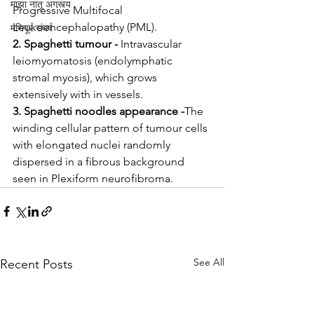
माझा नातू अगस्त्य
Progressive Multifocal 
Leukoencephalopathy (PML).
मणिपूर संघर्ष
2. Spaghetti tumour -
 Intravascular 
leiomyomatosis (endolymphatic 
stromal myosis), which grows 
extensively with in vessels.
3. Spaghetti noodles appearance -
The 
winding cellular pattern of tumour cells 
with elongated nuclei randomly 
dispersed in a fibrous background 
seen in Plexiform neurofibroma.
See All
Recent Posts