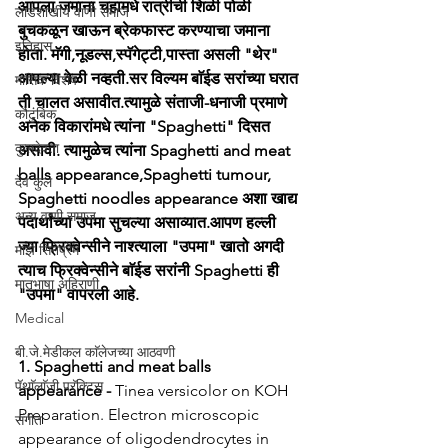
आपला जमाना चहामधे रात्रीची शिळी पोळी 
लाडशाखीय वाणी समाज
बुचकळून खाऊन ब्रेकफास्ट करण्याचा जमाना 
इतिहास
होता. मॅगी,नूडल्स,स्पॅगेट्टी,पास्ता असली "थेर" 
आपल्या वेळी नव्हती.सर विल्यम बाॅईड सरांच्या घरात 
मासिक विशेष
ती चालत असावीत.त्यामुळे संताजी-धनाजी प्रमाणे 
कौटुंबिक
अनेक विकारांमधे त्यांना "Spaghetti" दिसत 
कुलदेवता
असावी. त्यामुळेच त्यांना Spaghetti and meat 
balls appearance,Spaghetti tumour, 
देव कुल
Spaghetti noodles appearance अशा खाद्य 
अन्य वाणी समाज
पदार्थांच्या उपमा सुचल्या असाव्यात.आपण हल्ली 
ज्या फ्रिक्वेन्सीने नाश्त्याला "उपमा" खातो अगदी 
माझे सिनेप्रेम
त्याच फ्रिक्वेन्सीने बाॅईड सरांनी Spaghetti ही  
मातृभाषा अहिराणी
"उपमा" वापरली आहे.
Medical
बी.जे.मेडीकल काॅलेजच्या आठवणी
1. Spaghetti and meat balls 
पॅथाॅलाॅजी प्रॅक्टिस
appearance - 
Tinea versicolor on KOH 
Preparation. Electron microscopic 
संगीत
appearance of oligodendrocytes in 