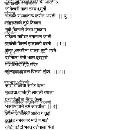
"श्री.जोगेश्वरी देवी" ची आरती :-
लाडशाखीय वाणी समाज
जोगेश्वरी माता स्वयंभू मुर्ती
इतिहास
सकाळ संध्याकाळ करीन आरती   | | धु | |
मांडळगावी तुझे ठिकाण
मासिक विशेष
नदी किनारी केला मुक्काम
कौटुंबिक
पांझारा नदीवर स्नानास जाती
कुलदेवता
सूर्याची किरणं झळकती वरती   | | 1 | |
चैत्र अष्टमीला यात्रा तुझी भरते
देव कुल
दर्शनाला येती भक्त दूरदूरचे
अन्य वाणी समाज
मांडळगांवी तुझे मंदिर
सोन्याचा कळस दिसतो सुंदर   | | 2 | |
माझे सिनेप्रेम
मातृभाषा अहिराणी
साडीचोळीचा आहेर केला
Medical
गुरवाचा वाजंत्री लावली त्याला
पुरणपोळीचा नैवेद्य केला
बी.जे.मेडीकल काॅलेजच्या आठवणी
भक्तीभावाने उभे आरतीला  | | 3 | |
पॅथाॅलाॅजी प्रॅक्टिस
सदभक्त बालकं आहेत ग तुझे
अखंड नमस्कार माते ग माझे
संगीत
कोटी कोटी भक्त दर्शनाला येती