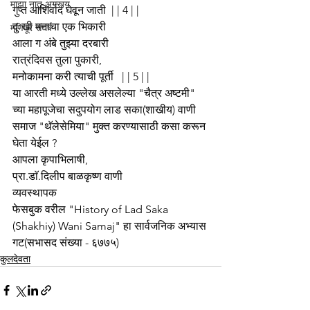
माझा नातू अगस्त्य
गुप्त आशिर्वाद घेवून जाती  | | 4 | |
दुःखी मनाचा एक भिकारी
मणिपूर संघर्ष
आला ग अंबे तुझ्या दरबारी
रात्रंदिवस तुला पुकारी,
मनोकामना करी त्याची पूर्ती   | | 5 | |
या आरती मध्ये उल्लेख असलेल्या "चैत्र अष्टमी" 
च्या महापूजेचा सदुपयोग लाड सका(शाखीय) वाणी 
समाज "थॅलेसेमिया" मुक्त करण्यासाठी कसा करून 
घेता येईल ?
आपला कृपाभिलाषी,
प्रा.डाॅ.दिलीप बाळकृष्ण वाणी
व्यवस्थापक
फेसबुक वरील "History of Lad Saka 
(Shakhiy) Wani Samaj" हा सार्वजनिक अभ्यास 
गट(सभासद संख्या - ६७७५)
कुलदेवता