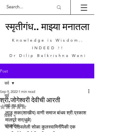
स्मृतीगंध.. माझ्या मनातला
Knowledge is Wisdom..
INDEED !!
Dr Dilip Balkrishna Wani
Post
सर्व
Sep 9, 2022
1 min read
सर्व
श्री.जोगेश्वरी देवीची आरती
माझे गड प्रेम
Rated NaN out of 5 stars.
लाड सका(शाखीय) वाणी समाज बांधव श्री.प्रकाश 
विशेष ५
मालपूरे सर(धुळे)
सांस्कृतिक
यांनी पाठवलेली सोळा कुलस्वामिनींपैकी एक 